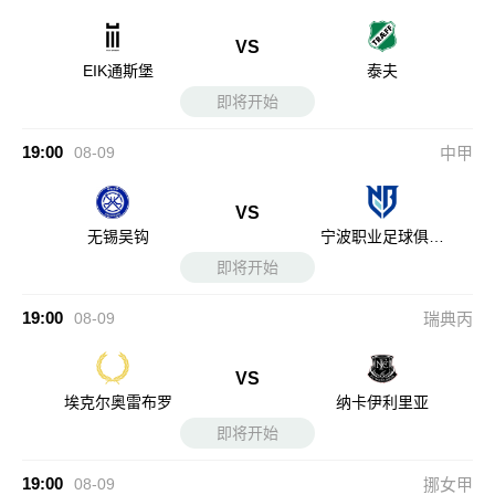
VS
EIK通斯堡
泰夫
即将开始
19:00
08-09
中甲
VS
无锡吴钩
宁波职业足球俱乐
部
即将开始
19:00
08-09
瑞典丙
VS
埃克尔奥雷布罗
纳卡伊利里亚
即将开始
19:00
08-09
挪女甲