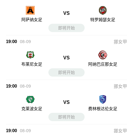
VS
阿萨纳女足
特罗姆瑟女足
即将开始
19:00
08-09
挪女甲
VS
布莱尼女足
阿纳巴庄那女足
即将开始
19:00
08-09
挪女甲
VS
克莱波女足
费林根达伦女足
即将开始
19:00
08-09
挪女甲