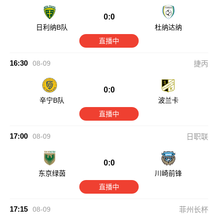
0:0
日利纳B队
杜纳达纳
直播中
16:30
08-09
捷丙
0:0
辛宁B队
波兰卡
直播中
17:00
08-09
日职联
0:0
东京绿茵
川崎前锋
直播中
17:15
08-09
菲州长杯