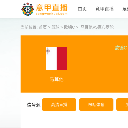
首页
意甲直播
足
当前位置:
首页
>
篮球
>
欧锦C
>
马耳他VS直布罗陀
欧锦C
马耳他
高清直播
咪咕体育
信号源