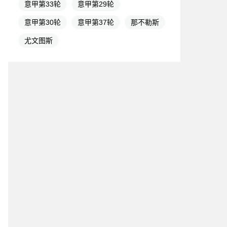
意甲第33轮
意甲第29轮
意甲第30轮
意甲第37轮
那不勒斯
尤文图斯