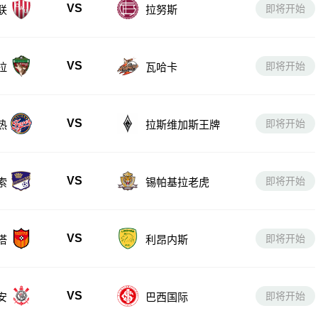
VS
即将开始
联
拉努斯
VS
即将开始
拉
瓦哈卡
VS
即将开始
热
拉斯维加斯王牌
VS
即将开始
索
锡帕基拉老虎
VS
即将开始
塔
利昂内斯
VS
即将开始
安
巴西国际