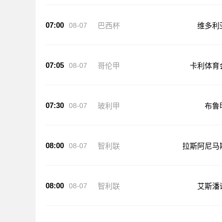
07:00
08-07
巴西杯
维多利
07:05
08-07
哥伦甲
卡利体育
07:30
08-07
玻利甲
布鲁
08:00
08-07
智利联
拉斯阿尼马
08:00
08-07
智利联
艾斯潘