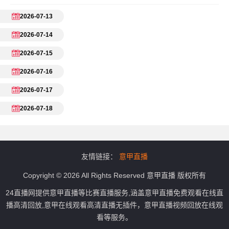
2026-07-13
2026-07-14
2026-07-15
2026-07-16
2026-07-17
2026-07-18
友情链接：
意甲直播
Copyright © 2026 All Rights Reserved
意甲直播
版权所有
24直播网提供意甲直播等比赛直播服务,涵盖意甲直播免费观看在线直
播高清回放,意甲在线观看高清直播无插件，意甲直播视频回放在线观
看等服务。