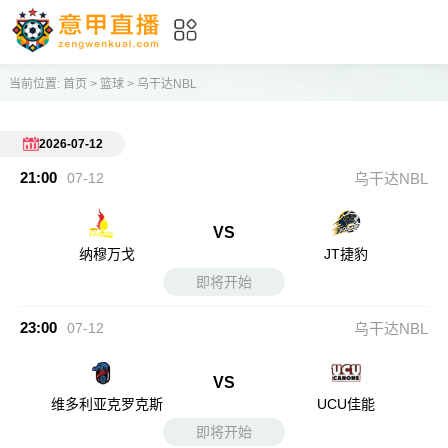
当前位置:
首页
>
篮球
>
乌干达NBL
2026-07-12
21:00
07-12
乌干达NBL
VS
纳穆万戈
JT捷豹
即将开始
23:00
07-12
乌干达NBL
VS
维多利亚克罗克斯
UCU佳能
即将开始