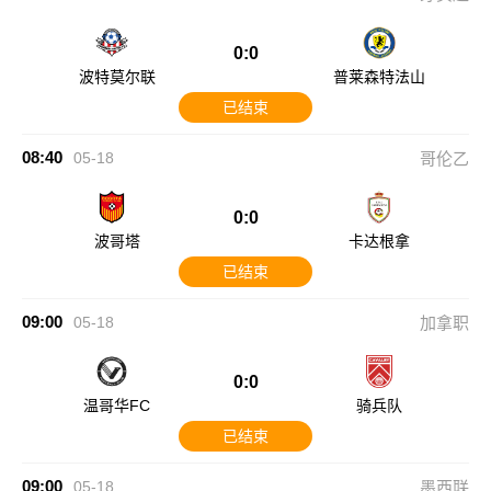
0:0
波特莫尔联
普莱森特法山
已结束
08:40
05-18
哥伦乙
0:0
波哥塔
卡达根拿
已结束
09:00
05-18
加拿职
0:0
温哥华FC
骑兵队
已结束
09:00
05-18
墨西联