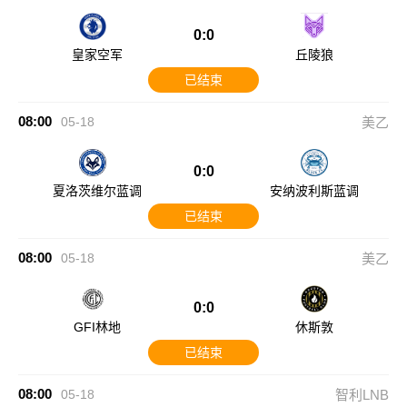
0:0
皇家空军
丘陵狼
已结束
08:00
05-18
美乙
0:0
夏洛茨维尔蓝调
安纳波利斯蓝调
已结束
08:00
05-18
美乙
0:0
GFI林地
休斯敦
已结束
08:00
05-18
智利LNB