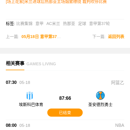
[场上花絮]米兰进球后热那亚主场烟雾缭绕 裁判吹停比赛
标签
:
比赛集锦
意甲
AC米兰
热那亚
足球
意甲第37轮
上一篇:
05月18日 意甲第37轮 亚特兰大vs博洛尼亚 全场录像
下一篇:
返回列表
相关赛事
GAMES LIVING
07:30
05-18
阿篮乙
87:66
埃斯科巴体育
圣安德烈勇士
已结束
08:00
NBA
05-18