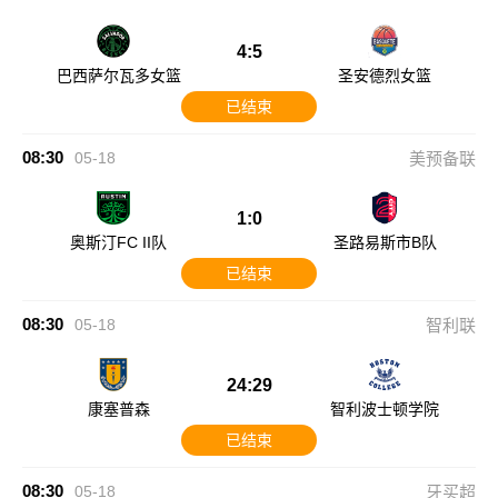
4:5
巴西萨尔瓦多女篮
圣安德烈女篮
已结束
08:30
05-18
美预备联
1:0
奥斯汀FC II队
圣路易斯市B队
已结束
08:30
05-18
智利联
24:29
康塞普森
智利波士顿学院
已结束
08:30
05-18
牙买超