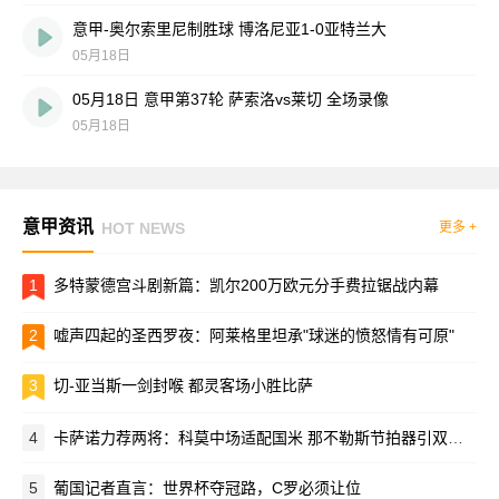
意甲-奥尔索里尼制胜球 博洛尼亚1-0亚特兰大
05月18日
05月18日 意甲第37轮 萨索洛vs莱切 全场录像
05月18日
意甲资讯
HOT NEWS
更多 +
1
多特蒙德宫斗剧新篇：凯尔200万欧元分手费拉锯战内幕
2
嘘声四起的圣西罗夜：阿莱格里坦承"球迷的愤怒情有可原"
3
切-亚当斯一剑封喉 都灵客场小胜比萨
4
卡萨诺力荐两将：科莫中场适配国米 那不勒斯节拍器引双雄争夺
5
葡国记者直言：世界杯夺冠路，C罗必须让位