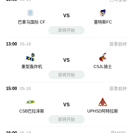
VS
巴拿马国际 CF
塞特斯FC
即将开始
13:00
05-18
菲季前杯
VS
重型轰炸机
CSJL骑士
即将开始
15:00
05-18
菲季前杯
VS
CSB巴拉泽斯
UPHSD阿特拉斯
即将开始
16:00