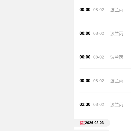
00:00
08-02
波兰丙
00:00
08-02
波兰丙
00:00
08-02
波兰丙
00:00
08-02
波兰丙
02:30
08-02
波兰丙
2026-08-03