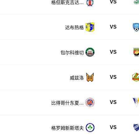
VS
格但斯克吉达尼
亚
VS
达布热格
VS
包尔科维切
VS
威兹洛
VS
比得哥什东夏电
器
VS
格罗姆新斯塔夫