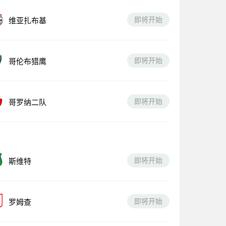
即将开始
维亚扎布基
即将开始
哥伦布猎鹰
即将开始
哥罗纳二队
即将开始
斯维特
即将开始
罗姆查