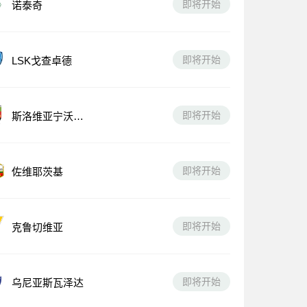
即将开始
诺泰奇
即将开始
LSK戈查卓德
即将开始
斯洛维亚宁沃利
博茨
即将开始
佐维耶茨基
即将开始
克鲁切维亚
即将开始
乌尼亚斯瓦泽达