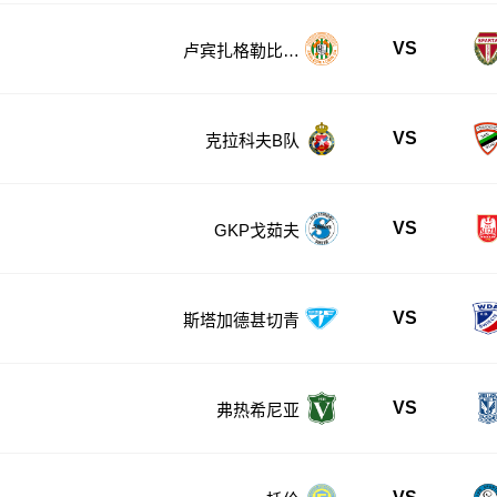
VS
卢宾扎格勒比B
队
VS
克拉科夫B队
VS
GKP戈茹夫
VS
斯塔加德甚切青
VS
弗热希尼亚