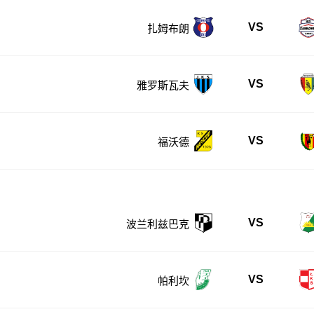
VS
扎姆布朗
VS
雅罗斯瓦夫
VS
福沃德
VS
波兰利兹巴克
VS
帕利坎