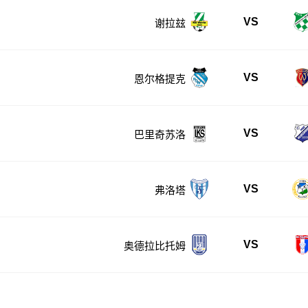
VS
谢拉玆
VS
恩尔格提克
VS
巴里奇苏洛
VS
弗洛塔
VS
奥德拉比托姆