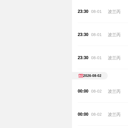
23:30
08-01
波兰丙
23:30
08-01
波兰丙
23:30
08-01
波兰丙
2026-08-02
00:00
08-02
波兰丙
00:00
08-02
波兰丙