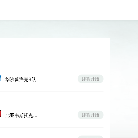
即将开始
华沙普洛克B队
即将开始
比亚韦斯托克雅
盖隆B队