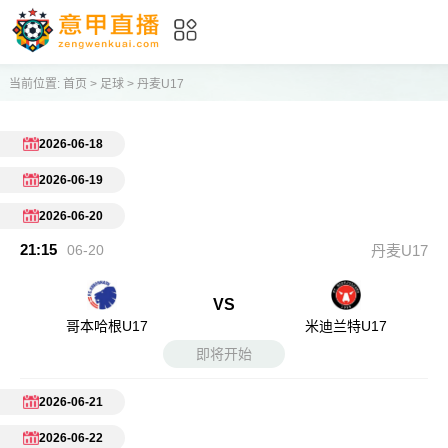
当前位置:
首页
>
足球
>
丹麦U17
2026-06-18
2026-06-19
2026-06-20
21:15
06-20
丹麦U17
VS
哥本哈根U17
米迪兰特U17
即将开始
2026-06-21
2026-06-22