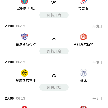
VS
霍布罗IKB队
塔鲁普
即将开始
20:00
06-13
丹麦丁
VS
霍尔斯特布罗
马利恩尔斯特
即将开始
20:00
06-13
丹麦丁
VS
贺森斯弗雷亚
维比
即将开始
20:00
06-13
丹麦丁