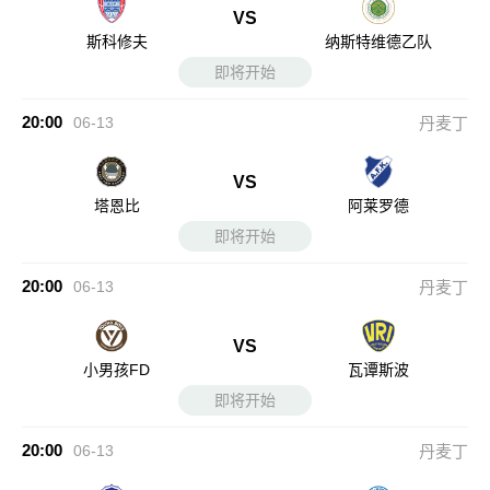
VS
斯科修夫
纳斯特维德乙队
即将开始
20:00
06-13
丹麦丁
VS
塔恩比
阿莱罗德
即将开始
20:00
06-13
丹麦丁
VS
小男孩FD
瓦谭斯波
即将开始
20:00
06-13
丹麦丁