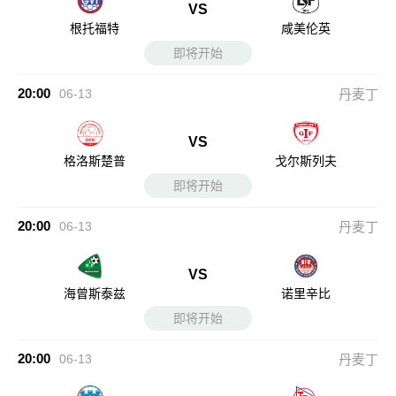
VS
根托福特
咸美伦英
即将开始
20:00
06-13
丹麦丁
VS
格洛斯楚普
戈尔斯列夫
即将开始
20:00
06-13
丹麦丁
VS
海曾斯泰兹
诺里辛比
即将开始
20:00
06-13
丹麦丁