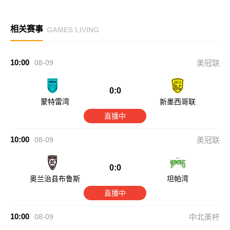
相关赛事
GAMES LIVING
10:00
08-09
美冠联
0:0
蒙特雷湾
新墨西哥联
直播中
10:00
08-09
美冠联
0:0
奥兰治县布鲁斯
坦帕湾
直播中
10:00
08-09
中北美杯