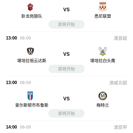
VS
卧龙岗狼队
悉尼联盟
即将开始
13:00
08-09
澳首超
VS
堪培拉祖云达斯
堪培拉白头鹰
即将开始
13:00
08-09
澳威北超
VS
查尔斯顿市布鲁斯
梅特兰
即将开始
14:00
08-09
澳昆甲