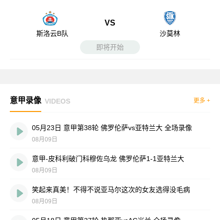
VS
斯洛云B队
沙莫林
即将开始
意甲录像
VIDEOS
更多 +
05月23日 意甲第38轮 佛罗伦萨vs亚特兰大 全场录像
08月09日
意甲-皮科利破门科穆佐乌龙 佛罗伦萨1-1亚特兰大
08月09日
笑起来真美！不得不说亚马尔这次的女友选得没毛病
08月09日