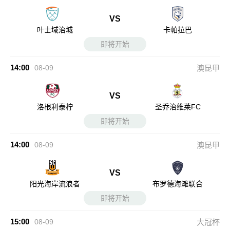
VS
叶士域治城
卡帕拉巴
即将开始
14:00
08-09
澳昆甲
VS
洛根利泰柠
圣乔治维莱FC
即将开始
14:00
08-09
澳昆甲
VS
阳光海岸流浪者
布罗德海滩联合
即将开始
15:00
08-09
大冠杯