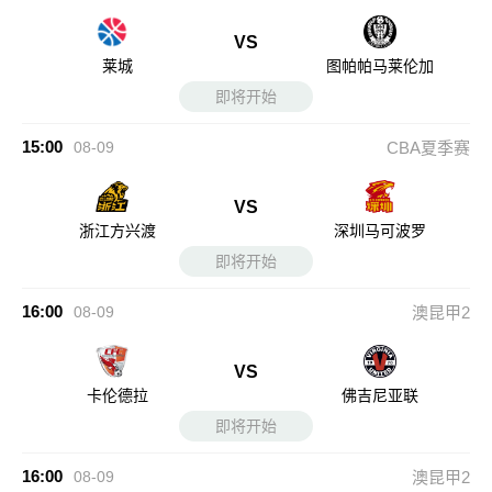
VS
莱城
图帕帕马莱伦加
即将开始
15:00
08-09
CBA夏季赛
VS
浙江方兴渡
深圳马可波罗
即将开始
16:00
08-09
澳昆甲2
VS
卡伦德拉
佛吉尼亚联
即将开始
16:00
08-09
澳昆甲2