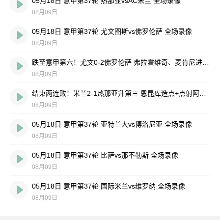
05月18日 意甲第37轮 热那亚vsAC米兰 全场录像
08月09日
05月18日 意甲第37轮 尤文图斯vs佛罗伦萨 全场录像
08月09日
跌至意甲第六！尤文0-2佛罗伦萨 弗拉霍维奇、麦肯尼进球被吹
08月09日
结束两连败！米兰2-1热那亚升第三 恩昆库造点+点射阿特卡梅破门
08月09日
05月18日 意甲第37轮 亚特兰大vs博洛尼亚 全场录像
08月09日
05月18日 意甲第37轮 比萨vs那不勒斯 全场录像
08月09日
05月18日 意甲第37轮 国际米兰vs维罗纳 全场录像
08月09日