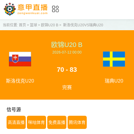
当前位置:
首页
>
篮球
>
欧锦U20 B
>
斯洛伐克U20VS瑞典U20
欧锦U20 B
2026-07-12 00:00
70 - 83
斯洛伐克U20
瑞典U20
完赛
信号源
高清直播
咪咕体育
免费直播
腾讯体育