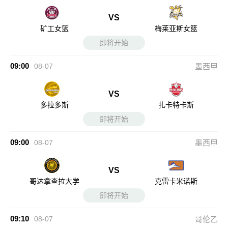
VS
矿工女篮
梅莱亚斯女篮
即将开始
09:00
08-07
墨西甲
VS
多拉多斯
扎卡特卡斯
即将开始
09:00
08-07
墨西甲
VS
哥达拿查拉大学
克雷卡米诺斯
即将开始
09:10
08-07
哥伦乙