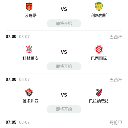
VS
波哥塔
利昂内斯
即将开始
07:00
08-07
巴西杯
VS
科林蒂安
巴西国际
即将开始
07:00
08-07
巴西杯
VS
维多利亚
巴拉纳竞技
即将开始
07:05
08-07
哥伦甲