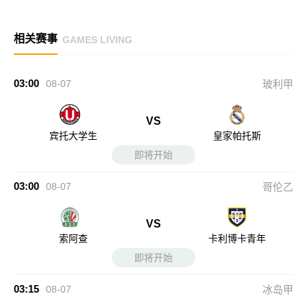
相关赛事
GAMES LIVING
03:00
08-07
玻利甲
VS
宾托大学生
皇家帕托斯
即将开始
03:00
08-07
哥伦乙
VS
索阿查
卡利博卡青年
即将开始
03:15
08-07
冰岛甲