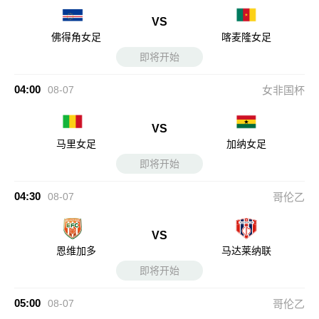
VS
佛得角女足
喀麦隆女足
即将开始
04:00
08-07
女非国杯
VS
马里女足
加纳女足
即将开始
04:30
08-07
哥伦乙
VS
恩维加多
马达莱纳联
即将开始
05:00
08-07
哥伦乙