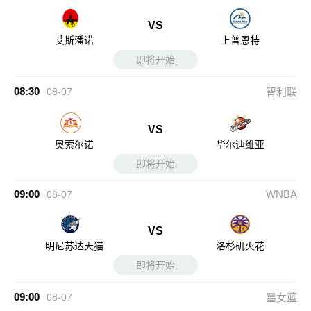
VS
艾斯潘诺
上普恩特
即将开始
08:30
08-07
智利联
VS
奥索尔诺
华尔迪维亚
即将开始
09:00
WNBA
08-07
VS
明尼苏达天猫
洛杉矶火花
即将开始
09:00
08-07
墨女篮