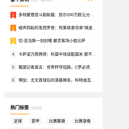
1
多特蒙德宫斗剧新篇：凯尔200万欧元分手费拉锯战内幕
2
嘘声四起的圣西罗夜：阿莱格里坦承"球迷的愤怒情有可原"
3
切-亚当斯一剑封喉 都灵客场小胜比萨
4
卡萨诺力荐两将：科莫中场适配国米 那不勒斯节拍器引双雄争夺
5
葡国记者直言：世界杯夺冠路，C罗必须让位
6
博加：尤文首球后的清晨祷告，科特迪瓦飞翼的蓝白情结
热门标签
TAGS
足球
意甲
比赛集锦
比赛录像