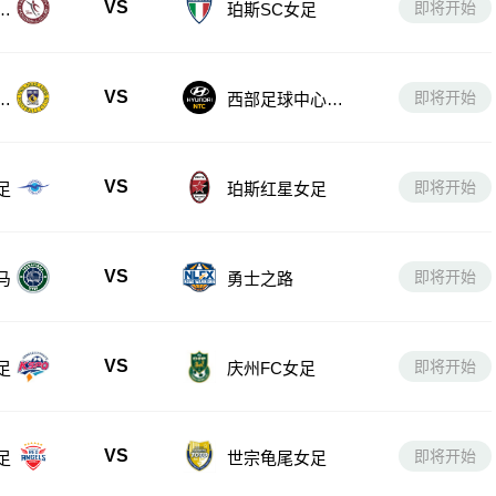
VS
即将开始
女
珀斯SC女足
VS
即将开始
学
西部足球中心女
足
VS
即将开始
足
珀斯红星女足
VS
即将开始
马
勇士之路
VS
即将开始
足
庆州FC女足
VS
即将开始
足
世宗龟尾女足