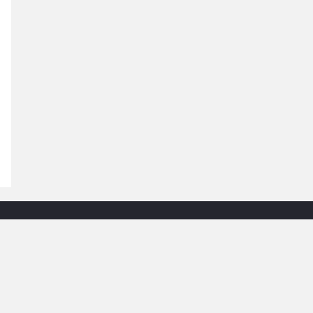
件，意甲直播视频回放在线观看等服务。