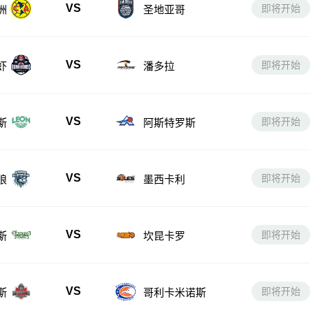
VS
即将开始
洲
圣地亚哥
VS
即将开始
虾
潘多拉
VS
即将开始
斯
阿斯特罗斯
VS
即将开始
狼
墨西卡利
VS
即将开始
斯
坎昆卡罗
VS
即将开始
斯
哥利卡米诺斯