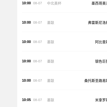
10:00
08-07
中北美杯
墨西哥美
10:00
08-07
墨联
弗雷斯尼洛
10:00
08-07
墨联
阿比查
10:00
08-07
墨联
银色巨
10:00
08-07
墨联
桑托斯圣路易
10:05
08-07
墨联
米拿罗