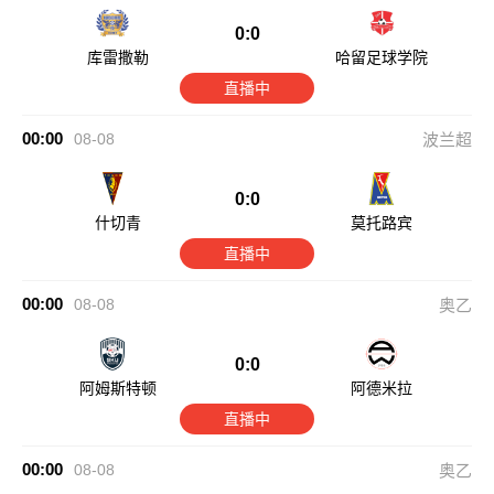
0:0
库雷撒勒
哈留足球学院
直播中
00:00
08-08
波兰超
0:0
什切青
莫托路宾
直播中
00:00
08-08
奥乙
0:0
阿姆斯特顿
阿德米拉
直播中
00:00
08-08
奥乙