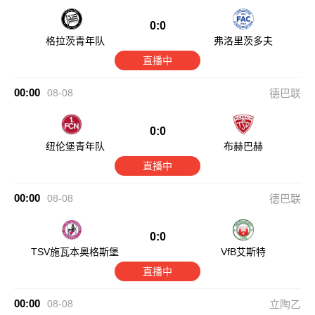
0:0
格拉茨青年队
弗洛里茨多夫
直播中
00:00
08-08
德巴联
0:0
纽伦堡青年队
布赫巴赫
直播中
00:00
08-08
德巴联
0:0
TSV施瓦本奥格斯堡
VfB艾斯特
直播中
00:00
08-08
立陶乙