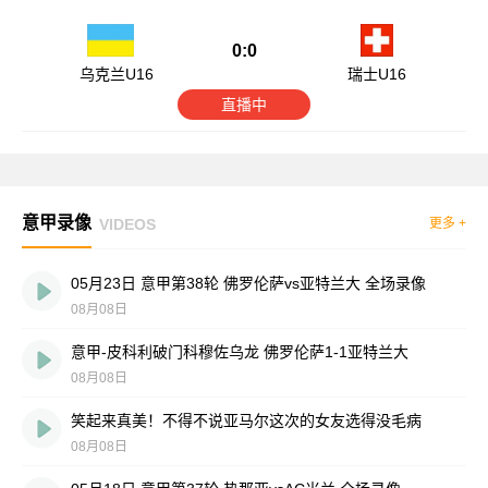
0:0
乌克兰U16
瑞士U16
直播中
意甲录像
VIDEOS
更多 +
05月23日 意甲第38轮 佛罗伦萨vs亚特兰大 全场录像
08月08日
意甲-皮科利破门科穆佐乌龙 佛罗伦萨1-1亚特兰大
08月08日
笑起来真美！不得不说亚马尔这次的女友选得没毛病
08月08日