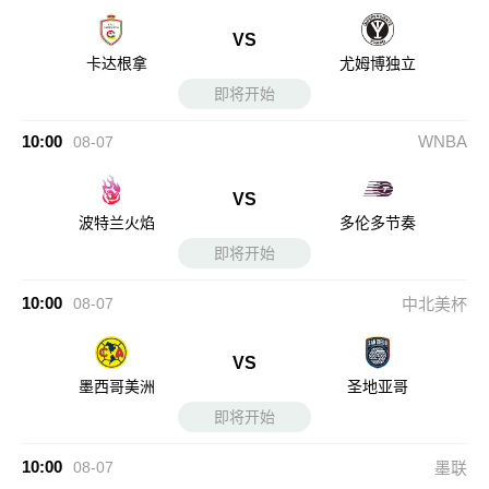
VS
卡达根拿
尤姆博独立
即将开始
10:00
WNBA
08-07
VS
波特兰火焰
多伦多节奏
即将开始
10:00
08-07
中北美杯
VS
墨西哥美洲
圣地亚哥
即将开始
10:00
08-07
墨联