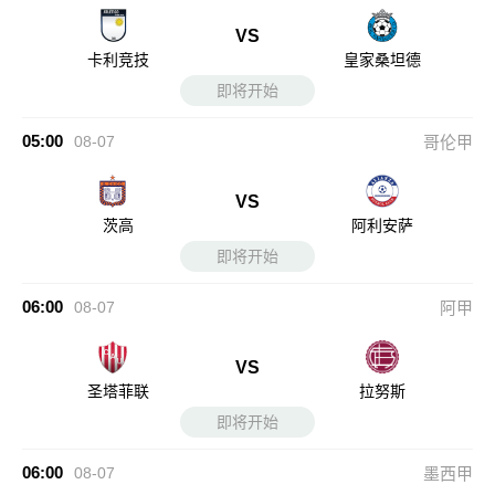
VS
卡利竞技
皇家桑坦德
即将开始
05:00
08-07
哥伦甲
VS
茨高
阿利安萨
即将开始
06:00
08-07
阿甲
VS
圣塔菲联
拉努斯
即将开始
06:00
08-07
墨西甲