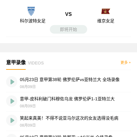
VS
科尔波特女足
维京女足
即将开始
意甲录像
VIDEOS
更多 +
05月23日 意甲第38轮 佛罗伦萨vs亚特兰大 全场录像
08月09日
意甲-皮科利破门科穆佐乌龙 佛罗伦萨1-1亚特兰大
08月09日
笑起来真美！不得不说亚马尔这次的女友选得没毛病
08月09日