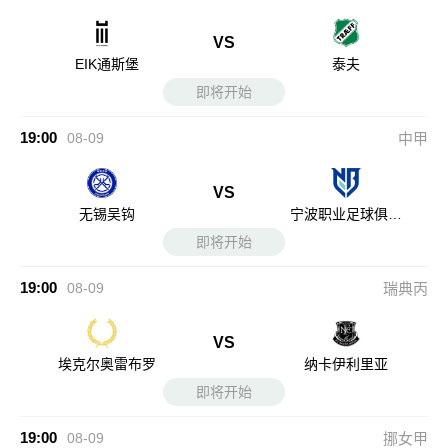
VS
EIK通斯堡
泰夫
即将开始
19:00
08-09
中甲
VS
无锡吴钩
宁波职业足球俱乐
部
即将开始
19:00
08-09
瑞典丙
VS
埃克尔奥雷布罗
纳卡伊利里亚
即将开始
19:00
08-09
挪女甲