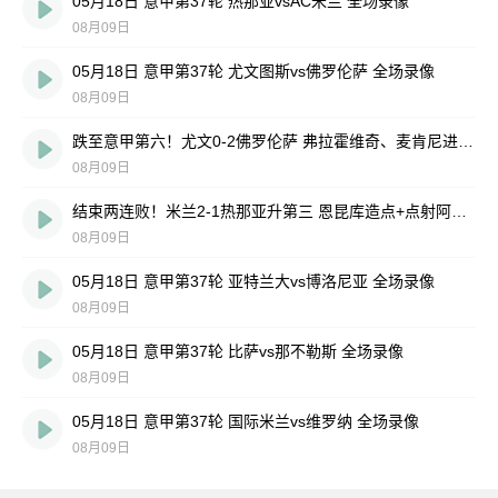
05月18日 意甲第37轮 热那亚vsAC米兰 全场录像
08月09日
05月18日 意甲第37轮 尤文图斯vs佛罗伦萨 全场录像
08月09日
跌至意甲第六！尤文0-2佛罗伦萨 弗拉霍维奇、麦肯尼进球被吹
08月09日
结束两连败！米兰2-1热那亚升第三 恩昆库造点+点射阿特卡梅破门
08月09日
05月18日 意甲第37轮 亚特兰大vs博洛尼亚 全场录像
08月09日
05月18日 意甲第37轮 比萨vs那不勒斯 全场录像
08月09日
05月18日 意甲第37轮 国际米兰vs维罗纳 全场录像
08月09日