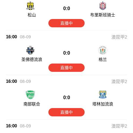
0:0
松山
布里斯班骑士
直播中
16:00
08-09
澳昆甲2
0:0
圣佛德流浪
格兰
直播中
16:00
08-09
澳昆甲2
0:0
南部联合
塔林加流浪
直播中
16:00
08-09
澳昆甲2