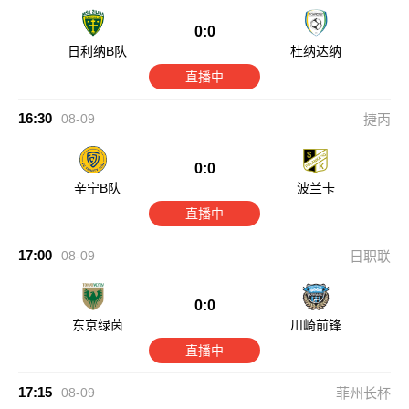
0:0
日利纳B队
杜纳达纳
直播中
16:30
08-09
捷丙
0:0
辛宁B队
波兰卡
直播中
17:00
08-09
日职联
0:0
东京绿茵
川崎前锋
直播中
17:15
08-09
菲州长杯