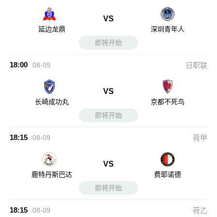
VS
延边龙鼎
深圳青年人
即将开始
18:00
08-09
日职联
VS
长崎成功丸
京都不死鸟
即将开始
18:15
08-09
荷甲
VS
鹿特丹斯巴达
费耶诺德
即将开始
18:15
08-09
荷乙