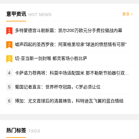
意甲资讯
HOT NEWS
更多 +
1
多特蒙德宫斗剧新篇：凯尔200万欧元分手费拉锯战内幕
2
嘘声四起的圣西罗夜：阿莱格里坦承"球迷的愤怒情有可原"
3
切-亚当斯一剑封喉 都灵客场小胜比萨
4
卡萨诺力荐两将：科莫中场适配国米 那不勒斯节拍器引双雄争夺
5
葡国记者直言：世界杯夺冠路，C罗必须让位
6
博加：尤文首球后的清晨祷告，科特迪瓦飞翼的蓝白情结
热门标签
TAGS