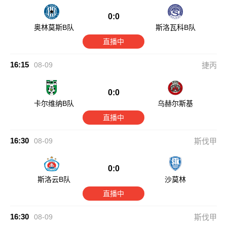
0:0
奥林莫斯B队
斯洛瓦科B队
直播中
16:15
08-09
捷丙
0:0
卡尔维纳B队
乌赫尔斯基
直播中
16:30
08-09
斯伐甲
0:0
斯洛云B队
沙莫林
直播中
16:30
08-09
斯伐甲