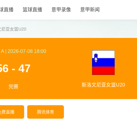
球直播
篮球直播
意甲录像
意甲新闻
文尼亚女篮U20
 A
|
2026-07-08 18:00
56 - 47
斯洛文尼亚女篮U20
完赛
免费直播
腾讯体育