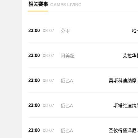
相关赛事
GAMES LIVING
23:00
08-07
芬甲
哈
23:00
08-07
阿美超
艾拉华
23:00
08-07
俄乙A
莫斯科迪纳摩
队
23:00
08-07
俄乙A
斯塔维迪纳
23:00
08-07
俄乙A
圣彼得堡泽尼
B队