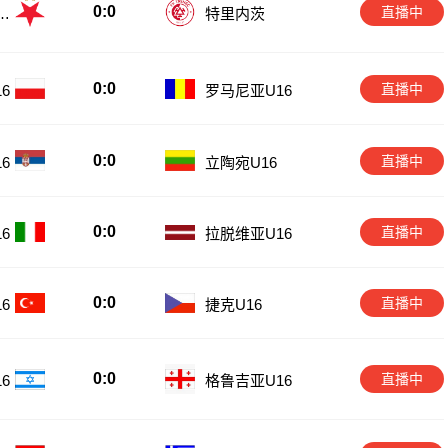
0:0
直播中
亚
特里内茨
0:0
直播中
6
罗马尼亚U16
0:0
直播中
6
立陶宛U16
0:0
直播中
6
拉脱维亚U16
0:0
直播中
6
捷克U16
0:0
直播中
6
格鲁吉亚U16