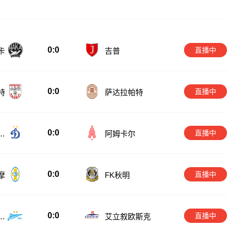
0:0
直播中
卡
吉普
0:0
直播中
特
萨达拉帕特
0:0
直播中
B
阿姆卡尔
0:0
直播中
摩
FK秋明
0:0
直播中
特
艾立叙欧斯克