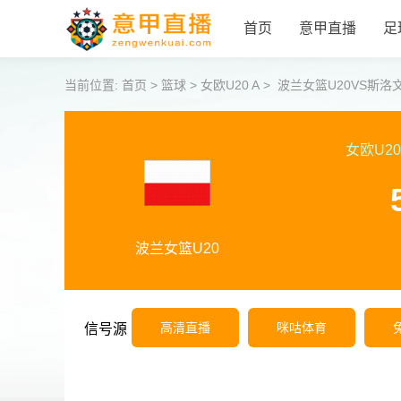
首页
意甲直播
足
当前位置:
首页
>
篮球
>
女欧U20 A
>
波兰女篮U20VS斯洛
女欧U20
波兰女篮U20
高清直播
咪咕体育
信号源