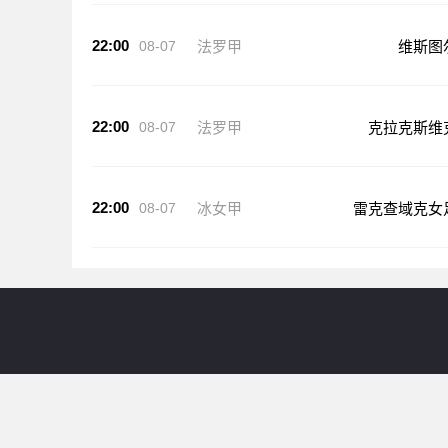
22:00
08-07
法罗甲
维斯图
22:00
08-07
法罗甲
克拉克斯维
22:00
08-07
冰女甲
雷克查域克女
24直播网提供意甲直播等比赛直播服