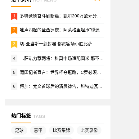
1
多特蒙德宫斗剧新篇：凯尔200万欧元分手费拉锯战内幕
2
嘘声四起的圣西罗夜：阿莱格里坦承"球迷的愤怒情有可原"
3
切-亚当斯一剑封喉 都灵客场小胜比萨
4
卡萨诺力荐两将：科莫中场适配国米 那不勒斯节拍器引双雄争夺
5
葡国记者直言：世界杯夺冠路，C罗必须让位
6
博加：尤文首球后的清晨祷告，科特迪瓦飞翼的蓝白情结
热门标签
TAGS
足球
意甲
比赛集锦
比赛录像