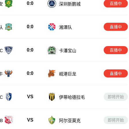
0:0
直播中
安
深圳新鹏城
0:0
直播中
队
湘潭队
0:0
直播中
卡潘宝山
C
0:0
直播中
牛
岘港巨龙
VS
即将开始
C
伊蒂哈德拉毛
VS
即将开始
B
阿尔亚莫克