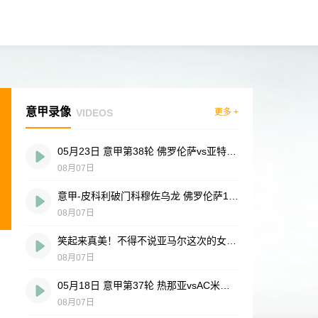
意甲录像
VIDEOS
更多 +
05月23日 意甲第38轮 佛罗伦萨vs亚特兰大 全场录像
08月07日
意甲-皮科利破门科穆佐乌龙 佛罗伦萨1-1亚特兰大
08月07日
笑起来真美！不得不说亚马尔这次的女友选得没毛病
08月07日
05月18日 意甲第37轮 热那亚vsAC米兰 全场录像
08月07日