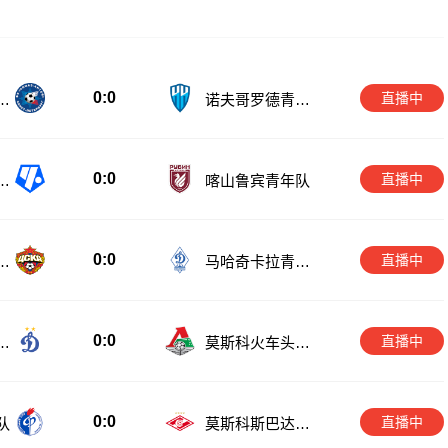
0:0
直播中
青
诺夫哥罗德青年
队
0:0
直播中
诺
喀山鲁宾青年队
0:0
直播中
军
马哈奇卡拉青年
队
0:0
直播中
青
莫斯科火车头青
年队
0:0
直播中
队
莫斯科斯巴达青
年队