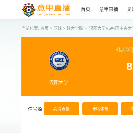
首页
意甲直播
足
当前位置:
首页
>
篮球
>
韩大学联
>
汉阳大学VS韩国中央大
韩大学
8
汉阳大学
高清直播
咪咕体育
信号源