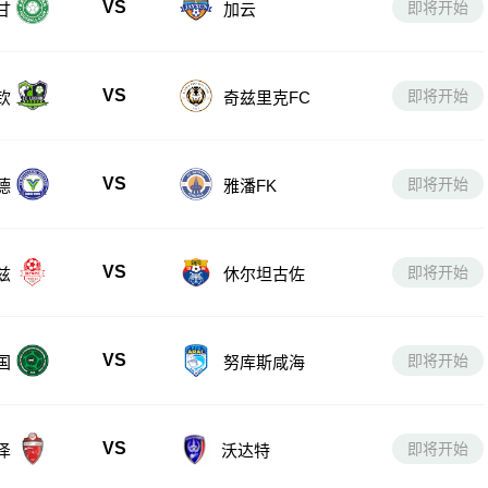
VS
即将开始
甘
加云
VS
即将开始
钦
奇兹里克FC
VS
即将开始
德
雅潘FK
VS
即将开始
兹
休尔坦古佐
VS
即将开始
国
努库斯咸海
VS
即将开始
沃达特
泽