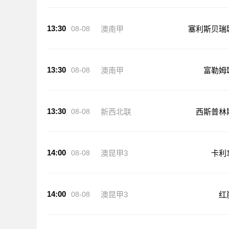
13:30
08-08
澳南甲
塞利斯贝瑞
13:30
08-08
澳南甲
富勒姆
13:30
08-08
新西北联
西斯普林
14:00
08-08
澳昆甲3
卡利
14:00
08-08
澳昆甲3
红