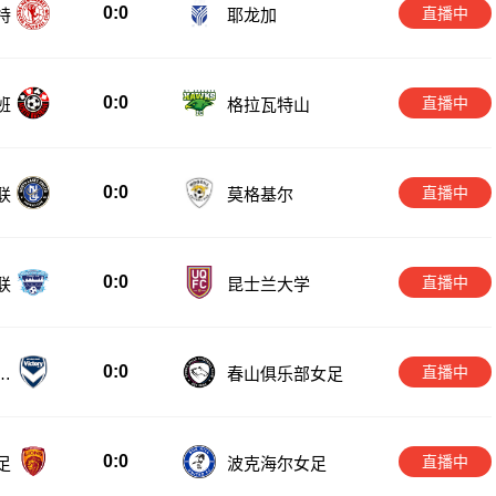
0:0
直播中
特
耶龙加
0:0
直播中
班
格拉瓦特山
0:0
直播中
联
莫格基尔
0:0
直播中
联
昆士兰大学
0:0
直播中
年
春山俱乐部女足
0:0
直播中
足
波克海尔女足