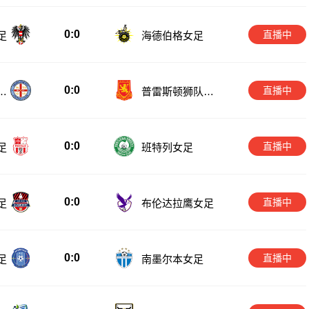
0:0
直播中
足
海德伯格女足
0:0
直播中
女
普雷斯顿狮队女
足
0:0
直播中
足
班特列女足
0:0
直播中
足
布伦达拉鹰女足
0:0
直播中
足
南墨尔本女足