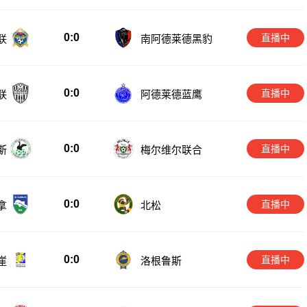
0:0
直播中
联
南阿德莱德黑豹
0:0
直播中
联
阿德莱德蓝鹰
0:0
直播中
斯
梅尔维尔联合
0:0
直播中
拿
北松
0:0
直播中
崖
洛根鲁斯