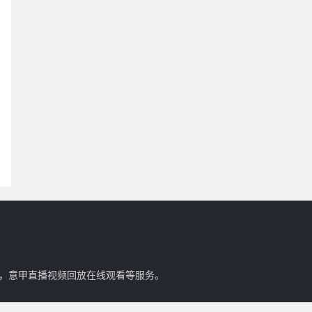
件，意甲直播视频回放在线观看等服务。