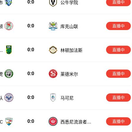
0:0
直播中
市
公牛学院
0:0
直播中
顿
库克山联
0:0
直播中
西
林顿加法斯
0:0
直播中
虎
莱德米尔
0:0
直播中
队
马可尼
0:0
直播中
C
西悉尼流浪者青
年队