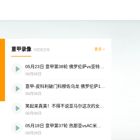
意甲录像
VIDEOS
更多 +
05月23日 意甲第38轮 佛罗伦萨vs亚特兰大 全场录像
08月08日
意甲-皮科利破门科穆佐乌龙 佛罗伦萨1-1亚特兰大
08月08日
笑起来真美！不得不说亚马尔这次的女友选得没毛病
08月08日
05月18日 意甲第37轮 热那亚vsAC米兰 全场录像
08月08日