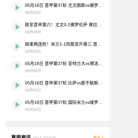
05月18日 意甲第37轮 尤文图斯vs佛罗伦萨 全场录像
08月08日
跌至意甲第六！尤文0-2佛罗伦萨 弗拉霍维奇、麦肯尼进球被吹
08月08日
结束两连败！米兰2-1热那亚升第三 恩昆库造点+点射阿特卡梅破门
08月08日
05月18日 意甲第37轮 亚特兰大vs博洛尼亚 全场录像
08月08日
05月18日 意甲第37轮 比萨vs那不勒斯 全场录像
08月08日
05月18日 意甲第37轮 国际米兰vs维罗纳 全场录像
08月08日
意甲资讯
HOT NEWS
更多 +