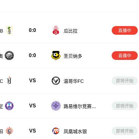
0:0
直播中
B
瓜比拉
0:0
直播中
奥
圣贝纳多
VS
即将开始
C
温哥华FC
VS
即将开始
足
路易维尔竞赛女
足
VS
即将开始
阳
凤凰城水银