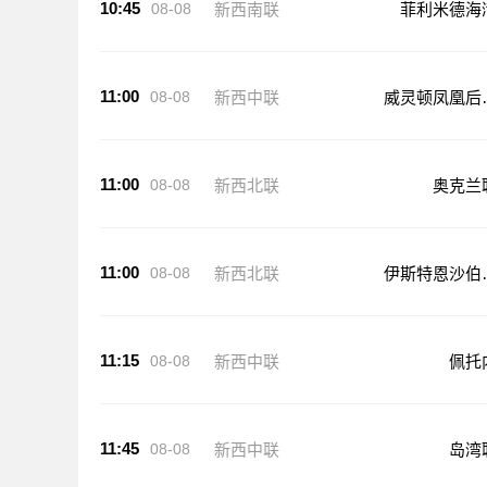
10:45
08-08
新西南联
菲利米德海
11:00
08-08
新西中联
威灵顿凤凰后
队
11:00
08-08
新西北联
奥克兰
11:00
08-08
新西北联
伊斯特恩沙伯
克兰
11:15
08-08
新西中联
佩托
11:45
08-08
新西中联
岛湾