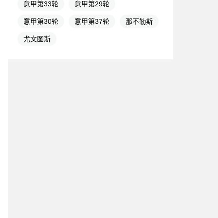
意甲第33轮
意甲第29轮
意甲第30轮
意甲第37轮
那不勒斯
尤文图斯