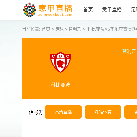
首页
意甲直播
足
当前位置:
首页
>
足球
>
智利乙
>
科比亚波VS圣地亚哥漫游
智利乙
科比亚波
高清直播
咪咕体育
信号源