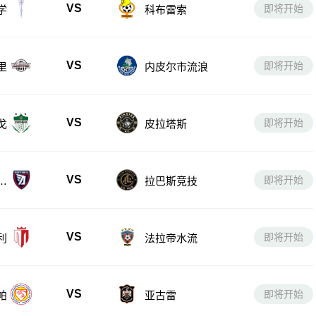
VS
即将开始
学
科布雷索
VS
即将开始
里
内皮尔市流浪
VS
即将开始
戈
皮拉塔斯
VS
即将开始
雷
拉巴斯竞技
VS
即将开始
利
法拉帝水流
VS
即将开始
帕
亚古雷