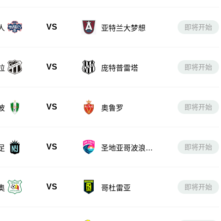
VS
即将开始
人
亚特兰大梦想
VS
即将开始
拉
庞特普雷塔
VS
即将开始
波
奥鲁罗
VS
即将开始
足
圣地亚哥波浪女
足
VS
即将开始
奥
哥杜雷亚