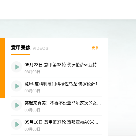
意甲录像
VIDEOS
更多 +
05月23日 意甲第38轮 佛罗伦萨vs亚特兰大 全场录像
08月08日
意甲-皮科利破门科穆佐乌龙 佛罗伦萨1-1亚特兰大
08月08日
笑起来真美！不得不说亚马尔这次的女友选得没毛病
08月08日
05月18日 意甲第37轮 热那亚vsAC米兰 全场录像
08月08日