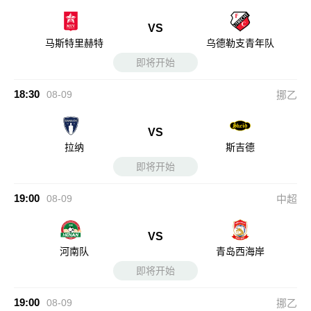
VS
马斯特里赫特
乌德勒支青年队
即将开始
18:30
08-09
挪乙
VS
拉纳
斯吉德
即将开始
19:00
08-09
中超
VS
河南队
青岛西海岸
即将开始
19:00
08-09
挪乙