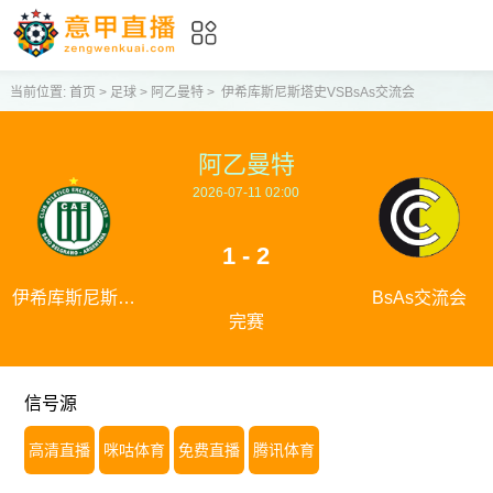
当前位置:
首页
>
足球
>
阿乙曼特
>
伊希库斯尼斯塔史VSBsAs交流会
阿乙曼特
2026-07-11 02:00
1 - 2
伊希库斯尼斯塔
BsAs交流会
完赛
史
信号源
高清直播
咪咕体育
免费直播
腾讯体育