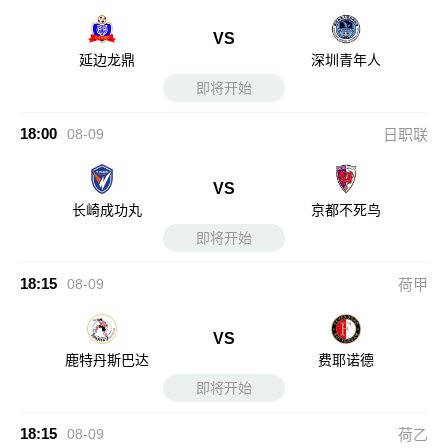
VS
延边龙鼎
深圳青年人
即将开始
18:00
08-09
日职联
VS
长崎成功丸
京都不死鸟
即将开始
18:15
08-09
荷甲
VS
鹿特丹斯巴达
费耶诺德
即将开始
18:15
08-09
荷乙