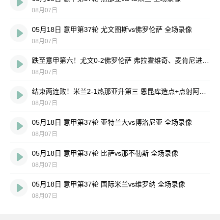
08月07日
05月18日 意甲第37轮 尤文图斯vs佛罗伦萨 全场录像
08月07日
跌至意甲第六！尤文0-2佛罗伦萨 弗拉霍维奇、麦肯尼进球被吹
08月07日
结束两连败！米兰2-1热那亚升第三 恩昆库造点+点射阿特卡梅破门
08月07日
05月18日 意甲第37轮 亚特兰大vs博洛尼亚 全场录像
08月07日
05月18日 意甲第37轮 比萨vs那不勒斯 全场录像
08月07日
05月18日 意甲第37轮 国际米兰vs维罗纳 全场录像
08月07日