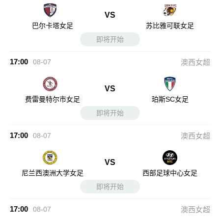
VS
巴尔卡塔女足
苏比雅可联女足
即将开始
17:00
08-07
澳西女超
VS
费雷曼特尔市女足
珀斯SC女足
即将开始
17:00
08-07
澳西女超
VS
尼兰西澳洲大学女足
西部足球中心女足
即将开始
17:00
08-07
澳西女超