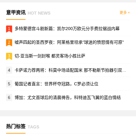
意甲资讯
HOT NEWS
更多 +
1
多特蒙德宫斗剧新篇：凯尔200万欧元分手费拉锯战内幕
2
嘘声四起的圣西罗夜：阿莱格里坦承"球迷的愤怒情有可原"
3
切-亚当斯一剑封喉 都灵客场小胜比萨
4
卡萨诺力荐两将：科莫中场适配国米 那不勒斯节拍器引双雄争夺
5
葡国记者直言：世界杯夺冠路，C罗必须让位
6
博加：尤文首球后的清晨祷告，科特迪瓦飞翼的蓝白情结
热门标签
TAGS