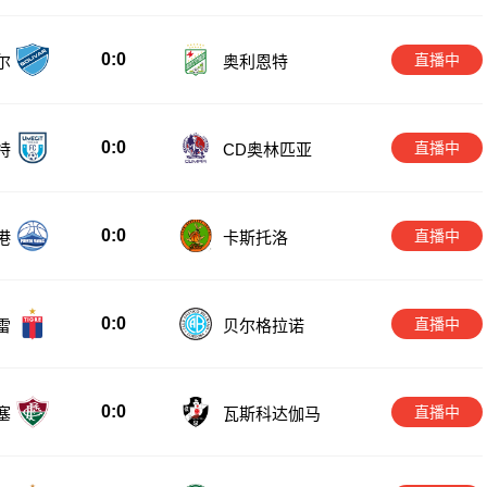
0:0
直播中
尔
奥利恩特
0:0
直播中
特
CD奥林匹亚
0:0
直播中
港
卡斯托洛
0:0
直播中
雷
贝尔格拉诺
0:0
直播中
塞
瓦斯科达伽马