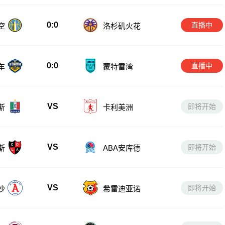
0:0
直播中
空
洛杉矶火花
0:0
直播中
车
蒙特雷湾
VS
即将开始
斯
卡利美洲
VS
即将开始
斯
ABA安库德
VS
即将开始
沙
希雷迪亚诺