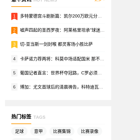
1
多特蒙德宫斗剧新篇：凯尔200万欧元分手费拉锯战内幕
2
嘘声四起的圣西罗夜：阿莱格里坦承"球迷的愤怒情有可原"
3
切-亚当斯一剑封喉 都灵客场小胜比萨
4
卡萨诺力荐两将：科莫中场适配国米 那不勒斯节拍器引双雄争夺
5
葡国记者直言：世界杯夺冠路，C罗必须让位
6
博加：尤文首球后的清晨祷告，科特迪瓦飞翼的蓝白情结
热门标签
TAGS
足球
意甲
比赛集锦
比赛录像