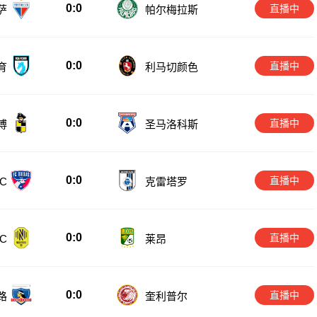
0:0
直播中
萨
帕尔梅拉斯
0:0
直播中
育
利马切颜色
0:0
直播中
博
圣马洛科斯
0:0
直播中
C
克雷塔罗
0:0
直播中
C
莱昂
0:0
直播中
路
奎利普尔