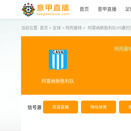
首页
意甲直播
足
当前位置:
首页
>
足球
>
阿丙曼特
>
阿雷纳斯胜利队VS康巴
阿丙曼
阿雷纳斯胜利队
高清直播
咪咕体育
信号源