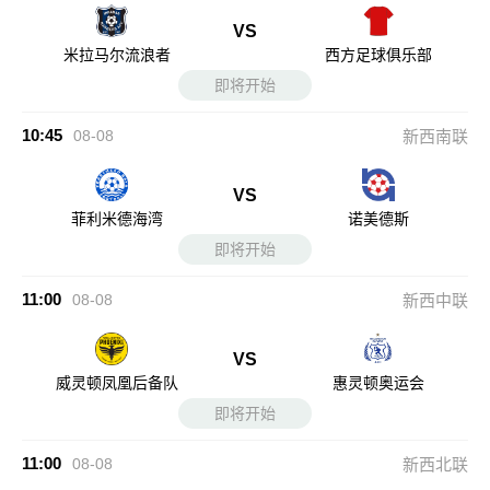
VS
米拉马尔流浪者
西方足球俱乐部
即将开始
10:45
08-08
新西南联
VS
菲利米德海湾
诺美德斯
即将开始
11:00
08-08
新西中联
VS
威灵顿凤凰后备队
惠灵顿奥运会
即将开始
11:00
08-08
新西北联