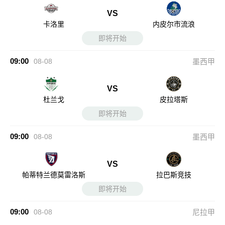
VS
卡洛里
内皮尔市流浪
即将开始
09:00
08-08
墨西甲
VS
杜兰戈
皮拉塔斯
即将开始
09:00
08-08
墨西甲
VS
帕蒂特兰德莫雷洛斯
拉巴斯竞技
即将开始
09:00
08-08
尼拉甲