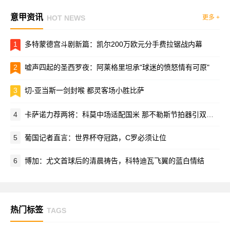
意甲资讯
HOT NEWS
更多 +
1
多特蒙德宫斗剧新篇：凯尔200万欧元分手费拉锯战内幕
2
嘘声四起的圣西罗夜：阿莱格里坦承"球迷的愤怒情有可原"
3
切-亚当斯一剑封喉 都灵客场小胜比萨
4
卡萨诺力荐两将：科莫中场适配国米 那不勒斯节拍器引双雄争夺
5
葡国记者直言：世界杯夺冠路，C罗必须让位
6
博加：尤文首球后的清晨祷告，科特迪瓦飞翼的蓝白情结
热门标签
TAGS