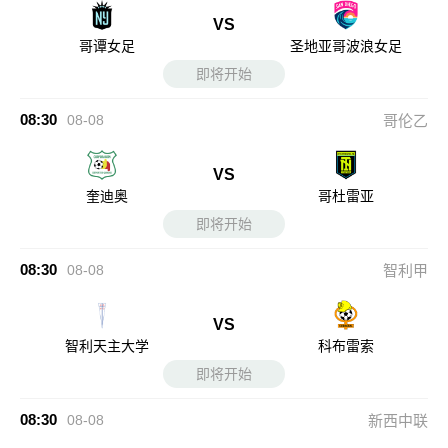
VS
哥谭女足
圣地亚哥波浪女足
即将开始
08:30
08-08
哥伦乙
VS
奎迪奥
哥杜雷亚
即将开始
08:30
08-08
智利甲
VS
智利天主大学
科布雷索
即将开始
08:30
08-08
新西中联