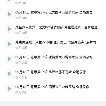
08月08日
05月18日 意甲第37轮 尤文图斯vs佛罗伦萨 全场录像
08月08日
跌至意甲第六！尤文0-2佛罗伦萨 弗拉霍维奇、麦肯尼进球被吹
08月08日
结束两连败！米兰2-1热那亚升第三 恩昆库造点+点射阿特卡梅破门
08月08日
05月18日 意甲第37轮 亚特兰大vs博洛尼亚 全场录像
08月08日
05月18日 意甲第37轮 比萨vs那不勒斯 全场录像
08月08日
05月18日 意甲第37轮 国际米兰vs维罗纳 全场录像
08月08日