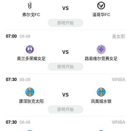
VS
弗尔戈FC
温哥华FC
即将开始
07:00
08-08
美女职
VS
奥兰多荣耀女足
路易维尔竞赛女足
即将开始
07:30
WNBA
08-08
VS
康涅狄克太阳
凤凰城水银
即将开始
07:30
WNBA
08-08