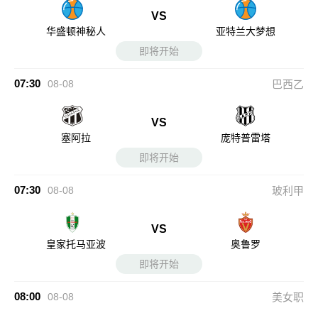
VS
华盛顿神秘人
亚特兰大梦想
即将开始
07:30
08-08
巴西乙
VS
塞阿拉
庞特普雷塔
即将开始
07:30
08-08
玻利甲
VS
皇家托马亚波
奥鲁罗
即将开始
08:00
08-08
美女职