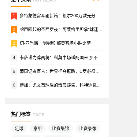
1
多特蒙德宫斗剧新篇：凯尔200万欧元分手费拉锯战内幕
2
嘘声四起的圣西罗夜：阿莱格里坦承"球迷的愤怒情有可原"
3
切-亚当斯一剑封喉 都灵客场小胜比萨
4
卡萨诺力荐两将：科莫中场适配国米 那不勒斯节拍器引双雄争夺
5
葡国记者直言：世界杯夺冠路，C罗必须让位
6
博加：尤文首球后的清晨祷告，科特迪瓦飞翼的蓝白情结
热门标签
TAGS
足球
意甲
比赛集锦
比赛录像