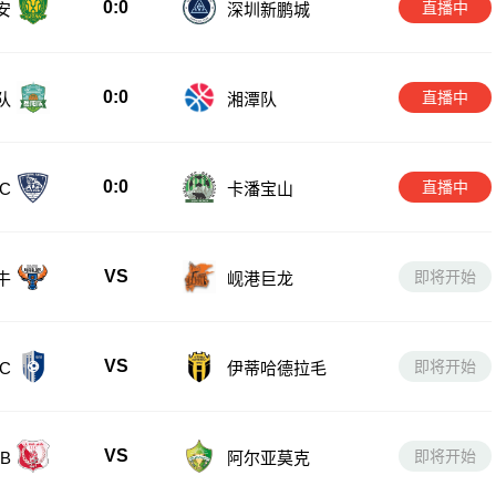
0:0
直播中
安
深圳新鹏城
0:0
直播中
队
湘潭队
0:0
直播中
卡潘宝山
C
VS
即将开始
牛
岘港巨龙
VS
即将开始
C
伊蒂哈德拉毛
VS
即将开始
B
阿尔亚莫克