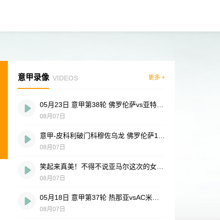
意甲录像
VIDEOS
更多 +
05月23日 意甲第38轮 佛罗伦萨vs亚特兰大 全场录像
08月07日
意甲-皮科利破门科穆佐乌龙 佛罗伦萨1-1亚特兰大
08月07日
笑起来真美！不得不说亚马尔这次的女友选得没毛病
08月07日
05月18日 意甲第37轮 热那亚vsAC米兰 全场录像
08月07日