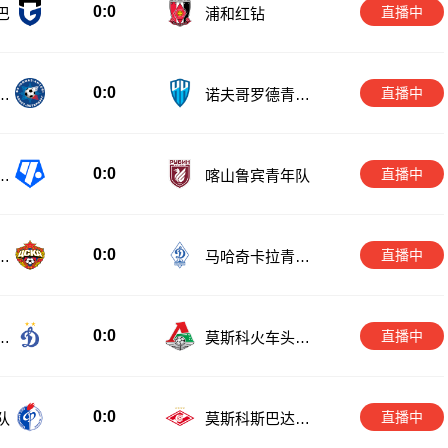
0:0
直播中
巴
浦和红钻
0:0
直播中
青
诺夫哥罗德青年
队
0:0
直播中
诺
喀山鲁宾青年队
0:0
直播中
军
马哈奇卡拉青年
队
0:0
直播中
青
莫斯科火车头青
年队
0:0
直播中
队
莫斯科斯巴达青
年队