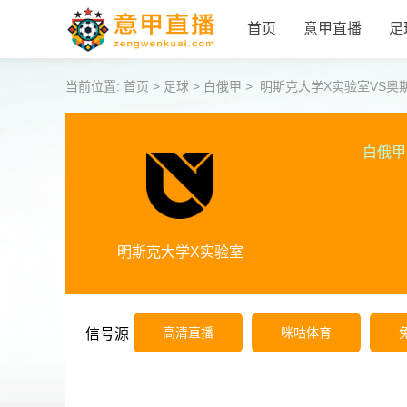
首页
意甲直播
足
当前位置:
首页
>
足球
>
白俄甲
>
明斯克大学X实验室VS奥
白俄甲
明斯克大学X实验室
高清直播
咪咕体育
信号源