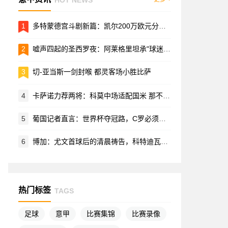
1
多特蒙德宫斗剧新篇：凯尔200万欧元分手费拉锯战内幕
2
嘘声四起的圣西罗夜：阿莱格里坦承"球迷的愤怒情有可原"
3
切-亚当斯一剑封喉 都灵客场小胜比萨
4
卡萨诺力荐两将：科莫中场适配国米 那不勒斯节拍器引双雄争夺
5
葡国记者直言：世界杯夺冠路，C罗必须让位
6
博加：尤文首球后的清晨祷告，科特迪瓦飞翼的蓝白情结
热门标签
TAGS
足球
意甲
比赛集锦
比赛录像