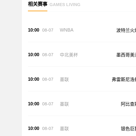
相关赛事
GAMES LIVING
10:00
WNBA
08-07
波特兰火
10:00
08-07
中北美杯
墨西哥美
10:00
08-07
墨联
弗雷斯尼洛
10:00
08-07
墨联
阿比查
10:00
08-07
墨联
银色巨