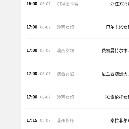
15:00
08-07
CBA夏季赛
浙江方兴
17:00
08-07
澳西女超
巴尔卡塔女
17:00
08-07
澳西女超
费雷曼特尔市
足
17:00
08-07
澳西女超
尼兰西澳洲大
女足
17:00
08-07
澳西女超
FC索伦托女
17:15
08-07
菲州长杯
泰拉菲尔