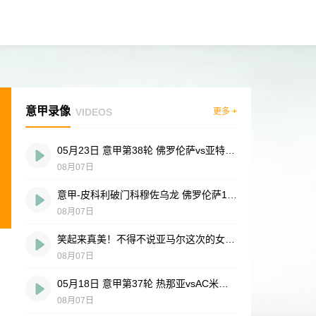
意甲录像
VIDEOS
更多 +
05月23日 意甲第38轮 佛罗伦萨vs亚特兰大 全场录像
08月07日
意甲-皮科利破门科穆佐乌龙 佛罗伦萨1-1亚特兰大
08月07日
笑起来真美！不得不说亚马尔这次的女友选得没毛病
08月07日
05月18日 意甲第37轮 热那亚vsAC米兰 全场录像
08月07日