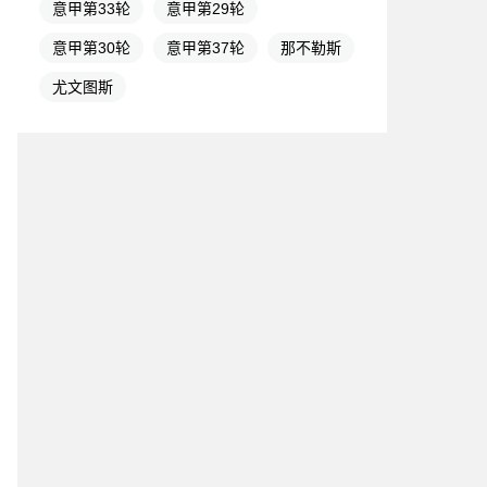
意甲第33轮
意甲第29轮
意甲第30轮
意甲第37轮
那不勒斯
尤文图斯