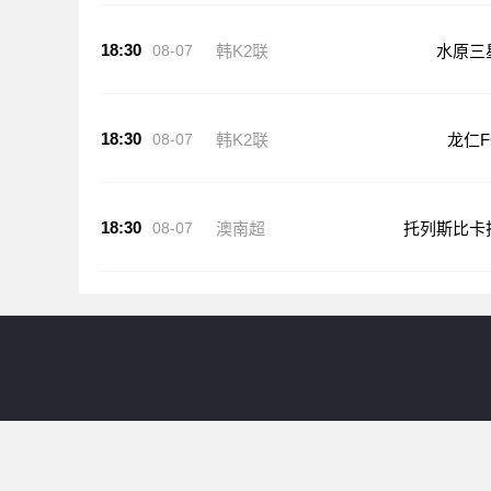
18:30
08-07
韩K2联
水原三
18:30
08-07
韩K2联
龙仁F
18:30
08-07
澳南超
托列斯比卡
24直播网提供意甲直播等比赛直播服