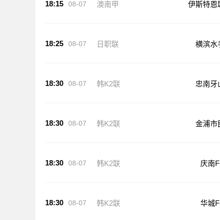
18:15
08-07
澳南甲
伊斯特恩
18:25
08-07
日职联
横滨水
18:30
08-07
韩K2联
忠南牙
18:30
08-07
韩K2联
金浦市
18:30
08-07
韩K2联
庆南F
18:30
08-07
韩K2联
华城F