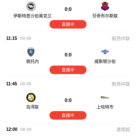
0:0
伊斯特恩沙伯奥克兰
芬奇布尔斯联
直播中
11:15
08-08
新西中联
0:0
佩托内
威斯顿沙伯
直播中
11:45
08-08
新西中联
0:0
岛湾联
上哈特市
直播中
12:00
08-08
澳塔超