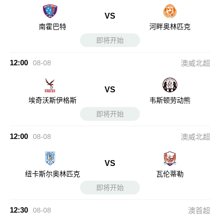
VS
南霍巴特
河畔奥林匹克
即将开始
12:00
08-08
澳威北超
VS
埃奇沃斯伊格斯
韦斯顿劳动熊
即将开始
12:00
08-08
澳威北超
VS
纽卡斯尔奥林匹克
瓦伦蒂勒
即将开始
12:30
08-08
澳首超