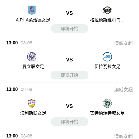
VS
A.P.I.A莱洽德女足
格拉德斯维尔乌鸦
女足
即将开始
13:00
08-08
澳威女超
VS
曼立联女足
伊拉瓦拉女足
即将开始
13:00
08-08
澳威女超
VS
海利斯联女足
芒特德瑞特城女足
即将开始
13:00
08-08
澳威女超