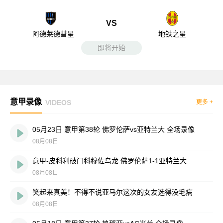
VS
阿德莱德彗星
地铁之星
即将开始
意甲录像
VIDEOS
更多 +
05月23日 意甲第38轮 佛罗伦萨vs亚特兰大 全场录像
08月08日
意甲-皮科利破门科穆佐乌龙 佛罗伦萨1-1亚特兰大
08月08日
笑起来真美！不得不说亚马尔这次的女友选得没毛病
08月08日