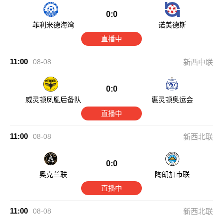
0:0
菲利米德海湾
诺美德斯
直播中
11:00
08-08
新西中联
0:0
威灵顿凤凰后备队
惠灵顿奥运会
直播中
11:00
08-08
新西北联
0:0
奥克兰联
陶朗加市联
直播中
11:00
08-08
新西北联