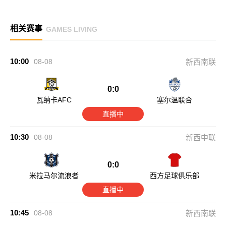
相关赛事
GAMES LIVING
10:00
08-08
新西南联
0:0
瓦纳卡AFC
塞尔温联合
直播中
10:30
08-08
新西中联
0:0
米拉马尔流浪者
西方足球俱乐部
直播中
10:45
08-08
新西南联