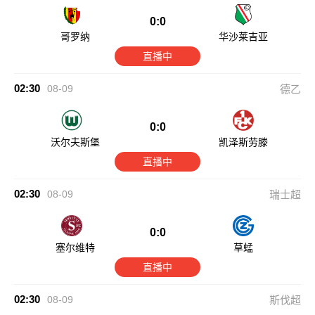
0:0
哥罗纳
华沙莱吉亚
直播中
02:30
08-09
德乙
0:0
沃尔夫斯堡
凯泽斯劳滕
直播中
02:30
08-09
瑞士超
0:0
塞尔维特
草蜢
直播中
02:30
08-09
斯伐超