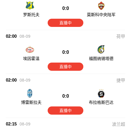
0:0
罗斯托夫
莫斯科中央陆军
直播中
02:00
08-09
荷甲
0:0
埃因霍温
福图纳锡塔德
直播中
02:00
08-09
捷甲
0:0
博雷斯拉夫
布拉格斯巴达
直播中
02:15
08-09
波兰超