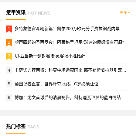
意甲资讯
HOT NEWS
更多 +
1
多特蒙德宫斗剧新篇：凯尔200万欧元分手费拉锯战内幕
2
嘘声四起的圣西罗夜：阿莱格里坦承"球迷的愤怒情有可原"
3
切-亚当斯一剑封喉 都灵客场小胜比萨
4
卡萨诺力荐两将：科莫中场适配国米 那不勒斯节拍器引双雄争夺
5
葡国记者直言：世界杯夺冠路，C罗必须让位
6
博加：尤文首球后的清晨祷告，科特迪瓦飞翼的蓝白情结
热门标签
TAGS