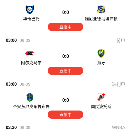
0:0
华奇巴托
维尼亚德马埃弗顿
直播中
03:00
08-09
荷甲
0:0
阿尔克马尔
海牙
直播中
03:00
08-09
玻利甲
0:0
圣安东尼奥布鲁布鲁
国民波托斯
直播中
03:30
WNBA
08-09