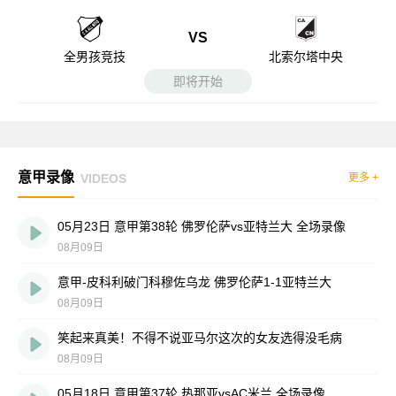
VS
全男孩竞技
北索尔塔中央
即将开始
意甲录像
VIDEOS
更多 +
05月23日 意甲第38轮 佛罗伦萨vs亚特兰大 全场录像
08月09日
意甲-皮科利破门科穆佐乌龙 佛罗伦萨1-1亚特兰大
08月09日
笑起来真美！不得不说亚马尔这次的女友选得没毛病
08月09日
05月18日 意甲第37轮 热那亚vsAC米兰 全场录像