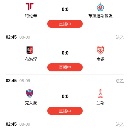
0:0
特伦辛
布拉迪斯拉发
直播中
02:45
08-09
法乙
0:0
布洛涅
南锡
直播中
02:45
08-09
法乙
0:0
克莱蒙
兰斯
直播中
02:45
08-09
法乙