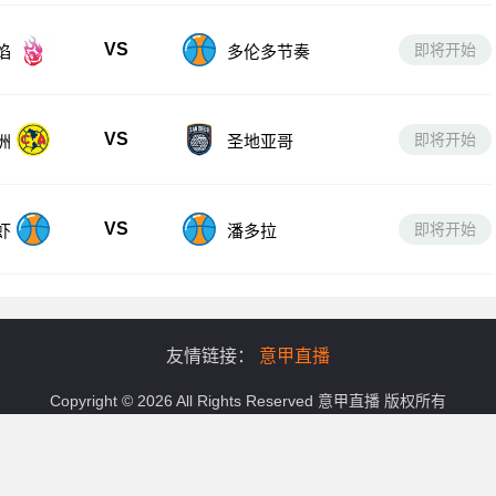
VS
即将开始
焰
多伦多节奏
VS
即将开始
洲
圣地亚哥
VS
即将开始
虾
潘多拉
友情链接：
意甲直播
Copyright © 2026 All Rights Reserved
意甲直播
版权所有
务,涵盖意甲直播免费观看在线直播高清回放,意甲在线观看高清直播无插