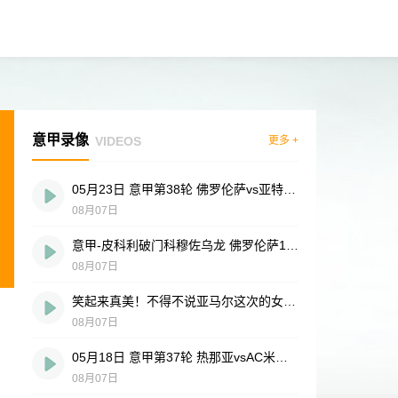
意甲录像
VIDEOS
更多 +
05月23日 意甲第38轮 佛罗伦萨vs亚特兰大 全场录像
08月07日
意甲-皮科利破门科穆佐乌龙 佛罗伦萨1-1亚特兰大
08月07日
笑起来真美！不得不说亚马尔这次的女友选得没毛病
08月07日
05月18日 意甲第37轮 热那亚vsAC米兰 全场录像
08月07日