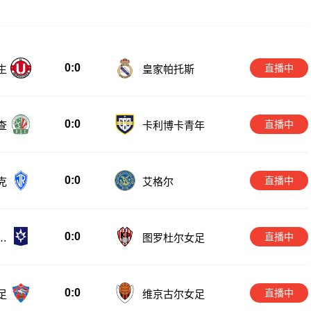
0:0
直播中
生
皇家帕托斯
0:0
直播中
查
卡利博卡青年
0:0
直播中
克
艾格尔
0:0
直播中
女
图罗杜尔女足
0:0
直播中
足
维京古尔女足