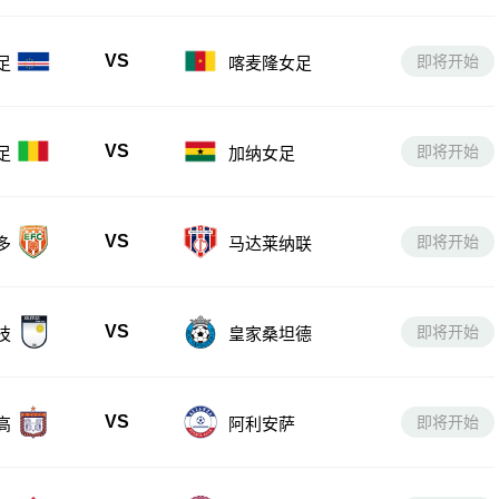
VS
即将开始
足
喀麦隆女足
VS
即将开始
足
加纳女足
VS
即将开始
多
马达莱纳联
VS
即将开始
技
皇家桑坦德
VS
即将开始
高
阿利安萨