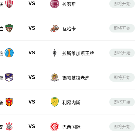
VS
即将开始
联
拉努斯
VS
即将开始
拉
瓦哈卡
VS
即将开始
热
拉斯维加斯王牌
VS
即将开始
索
锡帕基拉老虎
VS
即将开始
塔
利昂内斯
VS
即将开始
安
巴西国际