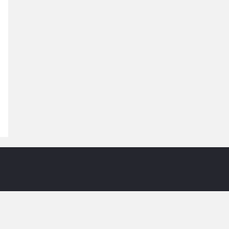
件，意甲直播视频回放在线观看等服务。