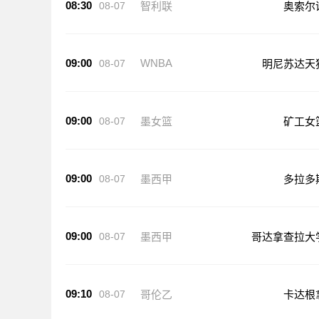
09:00
WNBA
08-07
明尼苏达天
09:00
08-07
墨女篮
矿工女
09:00
08-07
墨西甲
多拉多
09:00
08-07
墨西甲
哥达拿查拉大
09:10
08-07
哥伦乙
卡达根