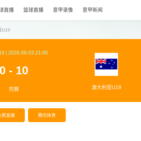
球直播
篮球直播
意甲录像
意甲新闻
U19
19
|
2026-06-03 21:00
0 - 10
澳大利亚U19
完赛
免费直播
腾讯体育