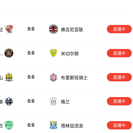
0:0
直播中
拉
佛吉尼亚联
0:0
直播中
备
米切尔顿
0:0
直播中
山
布里斯班骑士
0:0
直播中
浪
格兰
0:0
直播中
合
塔林加流浪