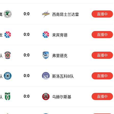
0:0
直播中
鹰
西南昆士兰达雷
0:0
直播中
龙
来宾育德
0:0
直播中
队
弗里德克
0:0
直播中
队
斯洛瓦科B队
0:0
直播中
队
乌赫尔斯基