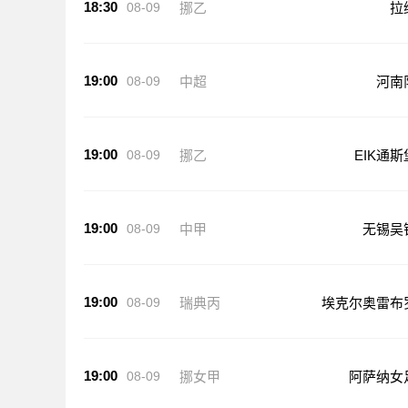
18:30
08-09
挪乙
拉
19:00
08-09
中超
河南
19:00
08-09
挪乙
EIK通斯
19:00
08-09
中甲
无锡吴
19:00
08-09
瑞典丙
埃克尔奥雷布
19:00
08-09
挪女甲
阿萨纳女