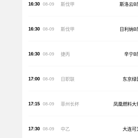
16:30
08-09
斯伐甲
斯洛云B
16:30
08-09
斯伐甲
日利纳B
16:30
08-09
捷丙
辛宁B
17:00
08-09
日职联
东京绿
17:15
08-09
菲州长杯
凤凰燃料大
17:30
08-09
中乙
大连可