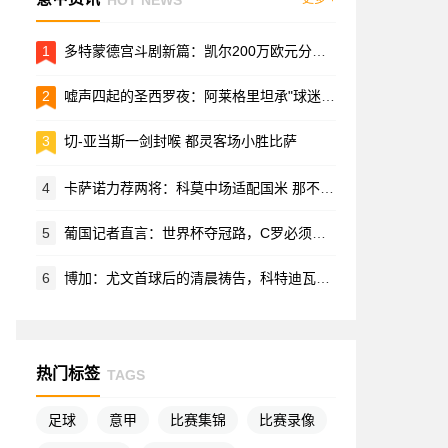
1
多特蒙德宫斗剧新篇：凯尔200万欧元分手费拉锯战内幕
2
嘘声四起的圣西罗夜：阿莱格里坦承"球迷的愤怒情有可原"
3
切-亚当斯一剑封喉 都灵客场小胜比萨
4
卡萨诺力荐两将：科莫中场适配国米 那不勒斯节拍器引双雄争夺
5
葡国记者直言：世界杯夺冠路，C罗必须让位
6
博加：尤文首球后的清晨祷告，科特迪瓦飞翼的蓝白情结
热门标签
TAGS
足球
意甲
比赛集锦
比赛录像