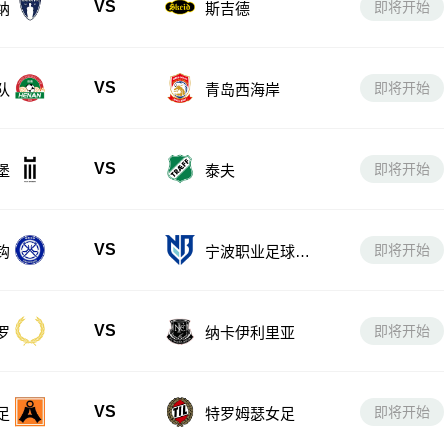
VS
即将开始
纳
斯吉德
VS
即将开始
队
青岛西海岸
VS
即将开始
堡
泰夫
VS
即将开始
钩
宁波职业足球俱
乐部
VS
即将开始
罗
纳卡伊利里亚
VS
即将开始
足
特罗姆瑟女足