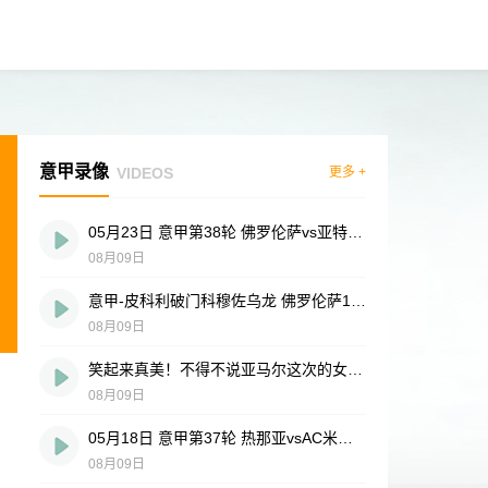
意甲录像
VIDEOS
更多 +
05月23日 意甲第38轮 佛罗伦萨vs亚特兰大 全场录像
08月09日
意甲-皮科利破门科穆佐乌龙 佛罗伦萨1-1亚特兰大
08月09日
笑起来真美！不得不说亚马尔这次的女友选得没毛病
08月09日
05月18日 意甲第37轮 热那亚vsAC米兰 全场录像
08月09日