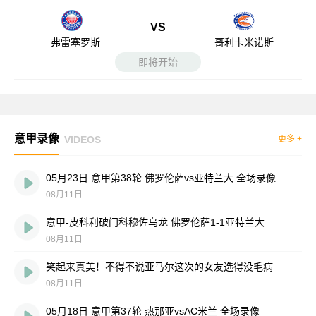
VS
弗雷塞罗斯
哥利卡米诺斯
即将开始
意甲录像
VIDEOS
更多 +
05月23日 意甲第38轮 佛罗伦萨vs亚特兰大 全场录像
08月11日
意甲-皮科利破门科穆佐乌龙 佛罗伦萨1-1亚特兰大
08月11日
笑起来真美！不得不说亚马尔这次的女友选得没毛病
08月11日
05月18日 意甲第37轮 热那亚vsAC米兰 全场录像