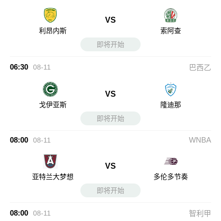
VS
利昂内斯
索阿查
即将开始
06:30
08-11
巴西乙
VS
戈伊亚斯
隆迪那
即将开始
08:00
WNBA
08-11
VS
亚特兰大梦想
多伦多节奏
即将开始
08:00
08-11
智利甲