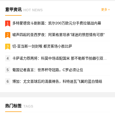
意甲资讯
HOT NEWS
更多 +
1
多特蒙德宫斗剧新篇：凯尔200万欧元分手费拉锯战内幕
2
嘘声四起的圣西罗夜：阿莱格里坦承"球迷的愤怒情有可原"
3
切-亚当斯一剑封喉 都灵客场小胜比萨
4
卡萨诺力荐两将：科莫中场适配国米 那不勒斯节拍器引双雄争夺
5
葡国记者直言：世界杯夺冠路，C罗必须让位
6
博加：尤文首球后的清晨祷告，科特迪瓦飞翼的蓝白情结
热门标签
TAGS