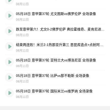
08月11日
05月18日 意甲第37轮 尤文图斯vs佛罗伦萨 全场录像
08月11日
跌至意甲第六！尤文0-2佛罗伦萨 弗拉霍维奇、麦肯尼进球被吹
08月11日
结束两连败！米兰2-1热那亚升第三 恩昆库造点+点射阿特卡梅破门
08月11日
05月18日 意甲第37轮 亚特兰大vs博洛尼亚 全场录像
08月11日
05月18日 意甲第37轮 比萨vs那不勒斯 全场录像
08月11日
05月18日 意甲第37轮 国际米兰vs维罗纳 全场录像
08月11日