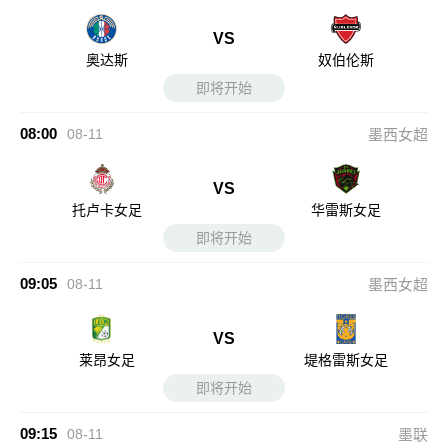
VS
奥达斯
奴伯伦斯
即将开始
08:00
08-11
墨西女超
VS
托卢卡女足
华雷斯女足
即将开始
09:05
08-11
墨西女超
VS
莱昂女足
堤格雷斯女足
即将开始
09:15
08-11
墨联