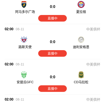
0:0
阿马多尔广场
夏拉祖
直播中
02:00
08-11
中美俱杯
0:0
路斯天使
迪利安格恩
直播中
02:00
08-11
中美俱杯
0:0
安提瓜GFC
CD马拉松
直播中
02:00
08-11
中美俱杯