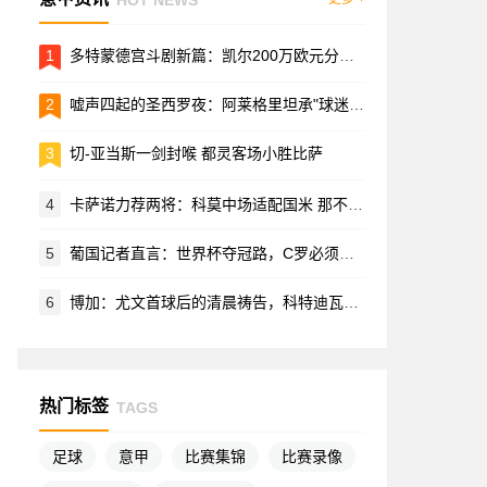
1
多特蒙德宫斗剧新篇：凯尔200万欧元分手费拉锯战内幕
2
嘘声四起的圣西罗夜：阿莱格里坦承"球迷的愤怒情有可原"
3
切-亚当斯一剑封喉 都灵客场小胜比萨
4
卡萨诺力荐两将：科莫中场适配国米 那不勒斯节拍器引双雄争夺
5
葡国记者直言：世界杯夺冠路，C罗必须让位
6
博加：尤文首球后的清晨祷告，科特迪瓦飞翼的蓝白情结
热门标签
TAGS
足球
意甲
比赛集锦
比赛录像