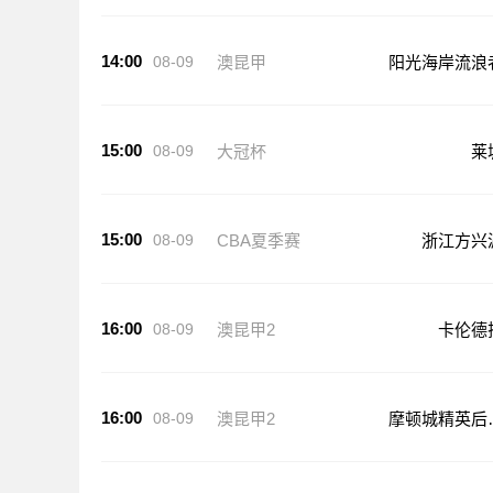
14:00
08-09
澳昆甲
阳光海岸流浪
15:00
08-09
大冠杯
莱
15:00
08-09
CBA夏季赛
浙江方兴
16:00
08-09
澳昆甲2
卡伦德
16:00
08-09
澳昆甲2
摩顿城精英后
队