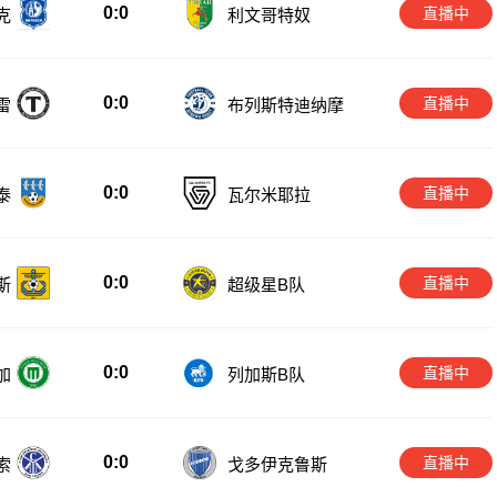
0:0
直播中
克
利文哥特奴
0:0
直播中
雷
布列斯特迪纳摩
0:0
直播中
泰
瓦尔米耶拉
0:0
直播中
斯
超级星B队
0:0
直播中
加
列加斯B队
0:0
直播中
索
戈多伊克鲁斯