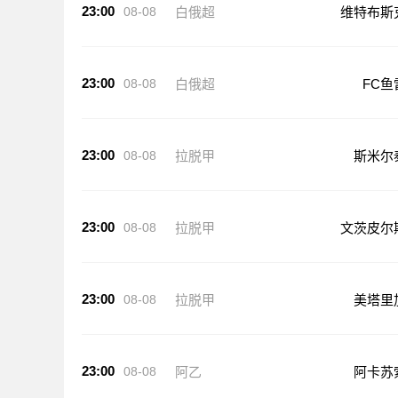
23:00
08-08
白俄超
维特布斯
23:00
08-08
白俄超
FC鱼
23:00
08-08
拉脱甲
斯米尔
23:00
08-08
拉脱甲
文茨皮尔
23:00
08-08
拉脱甲
美塔里
23:00
08-08
阿乙
阿卡苏