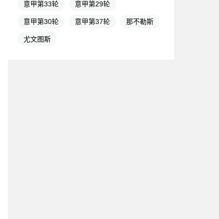
意甲第33轮
意甲第29轮
意甲第30轮
意甲第37轮
那不勒斯
尤文图斯