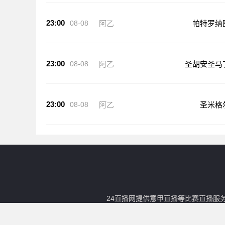
23:00
08-08
阿乙
帕特罗纳
23:00
08-08
阿乙
圣胡安圣马
23:00
08-08
阿乙
圣米格
24直播网提供意甲直播等比赛直播服