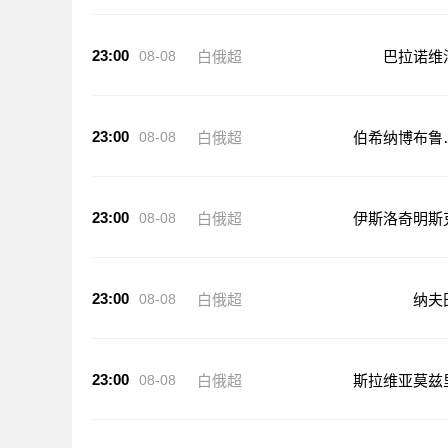
23:00
08-08
白俄超
巴拉诺维
23:00
08-08
白俄超
伯希纳博布鲁
斯克
23:00
08-08
白俄超
伊斯洛奇明斯
23:00
08-08
白俄超
纳夫
23:00
08-08
白俄超
斯拉维亚莫兹