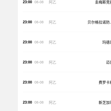
23:00
08-08
阿乙
圭梅斯竞
23:00
08-08
阿乙
贝尔格拉诺防
队
23:00
08-08
阿乙
玛德
23:00
08-08
阿乙
迈
23:00
08-08
阿乙
费罗卡
23:00
08-08
阿乙
新芝加