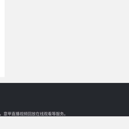
件，意甲直播视频回放在线观看等服务。