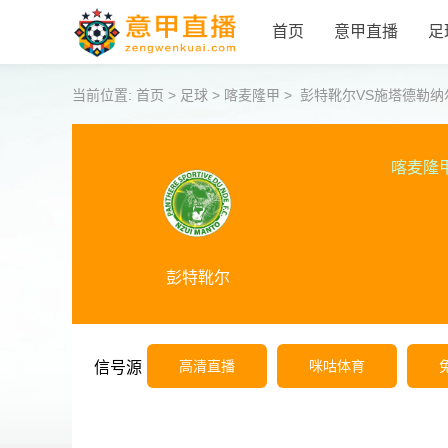
首页
意甲直播
足
当前位置:
首页
>
足球
>
喀麦隆甲
>
彭特靴尔VS施塔德勒纳
喀麦隆
彭特靴尔
高清直播
咪咕体育
信号源