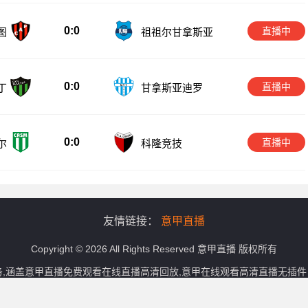
0:0
直播中
图
祖祖尔甘拿斯亚
0:0
直播中
丁
甘拿斯亚迪罗
0:0
直播中
尔
科隆竞技
友情链接：
意甲直播
Copyright © 2026 All Rights Reserved
意甲直播
版权所有
务,涵盖意甲直播免费观看在线直播高清回放,意甲在线观看高清直播无插