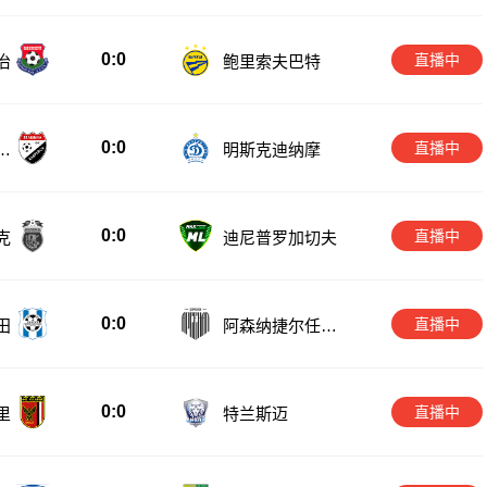
0:0
直播中
治
鲍里索夫巴特
0:0
直播中
伊
明斯克迪纳摩
0:0
直播中
克
迪尼普罗加切夫
0:0
直播中
田
阿森纳捷尔任斯
克
0:0
直播中
里
特兰斯迈