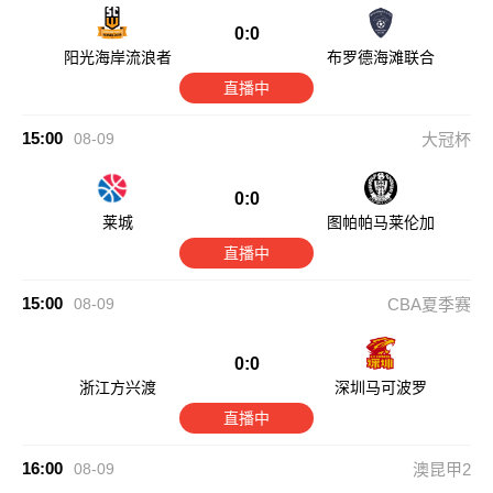
0:0
阳光海岸流浪者
布罗德海滩联合
直播中
15:00
08-09
大冠杯
0:0
莱城
图帕帕马莱伦加
直播中
15:00
08-09
CBA夏季赛
0:0
浙江方兴渡
深圳马可波罗
直播中
16:00
08-09
澳昆甲2