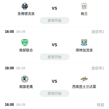
VS
圣佛德流浪
格兰
即将开始
16:00
08-09
澳昆甲2
VS
南部联合
塔林加流浪
即将开始
16:00
08-09
澳昆甲2
VS
南国老鹰
西南昆士兰达雷
即将开始
16:00
08-09
桂超