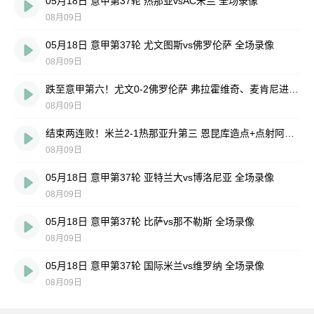
05月18日 意甲第37轮 热那亚vsAC米兰 全场录像
08月09日
05月18日 意甲第37轮 尤文图斯vs佛罗伦萨 全场录像
08月09日
跌至意甲第六！尤文0-2佛罗伦萨 弗拉霍维奇、麦肯尼进球被吹
08月09日
结束两连败！米兰2-1热那亚升第三 恩昆库造点+点射阿特卡梅破门
08月09日
05月18日 意甲第37轮 亚特兰大vs博洛尼亚 全场录像
08月09日
05月18日 意甲第37轮 比萨vs那不勒斯 全场录像
08月09日
05月18日 意甲第37轮 国际米兰vs维罗纳 全场录像
08月09日