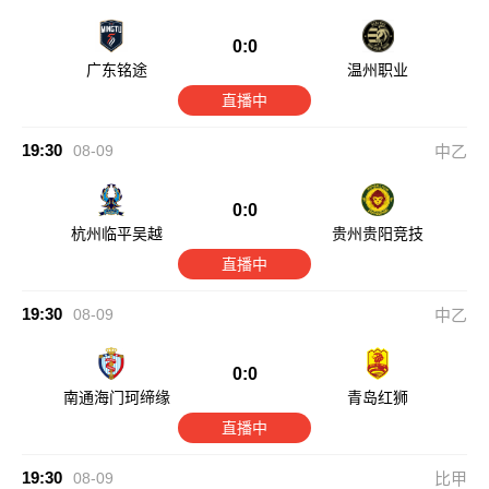
0:0
广东铭途
温州职业
直播中
19:30
08-09
中乙
0:0
杭州临平吴越
贵州贵阳竞技
直播中
19:30
08-09
中乙
0:0
南通海门珂缔缘
青岛红狮
直播中
19:30
08-09
比甲