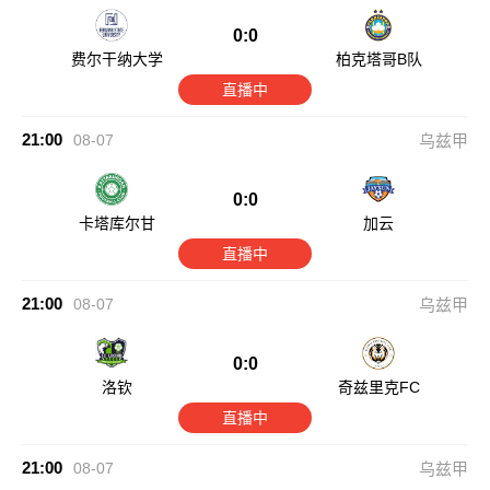
0:0
费尔干纳大学
柏克塔哥B队
直播中
21:00
08-07
乌兹甲
0:0
卡塔库尔甘
加云
直播中
21:00
08-07
乌兹甲
0:0
洛钦
奇兹里克FC
直播中
21:00
08-07
乌兹甲