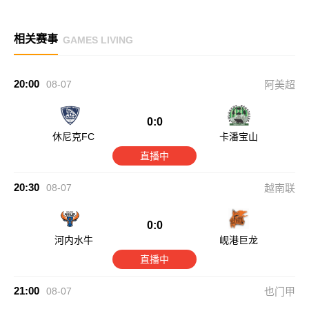
相关赛事
GAMES LIVING
20:00
08-07
阿美超
0:0
休尼克FC
卡潘宝山
直播中
20:30
08-07
越南联
0:0
河内水牛
岘港巨龙
直播中
21:00
08-07
也门甲