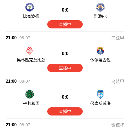
0:0
比克波德
雅潘FK
直播中
21:00
08-07
乌兹甲
0:0
奥林匹克莫比兹
休尔坦古佐
直播中
21:00
08-07
乌兹甲
0:0
FA共和国
努库斯咸海
直播中
21:00
08-07
也统杯