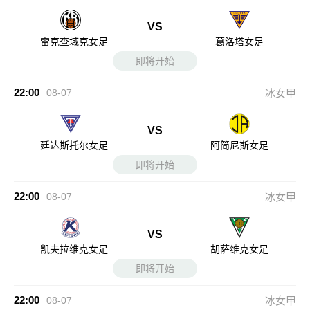
VS
雷克查域克女足
葛洛塔女足
即将开始
22:00
08-07
冰女甲
VS
廷达斯托尔女足
阿简尼斯女足
即将开始
22:00
08-07
冰女甲
VS
凯夫拉维克女足
胡萨维克女足
即将开始
22:00
08-07
冰女甲