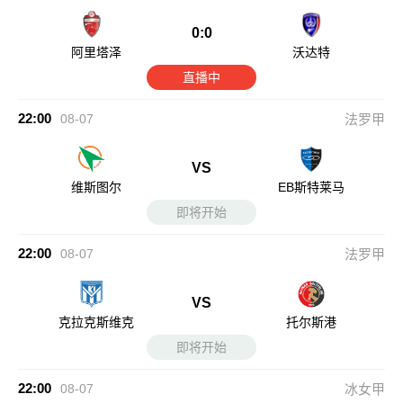
0:0
阿里塔泽
沃达特
直播中
22:00
08-07
法罗甲
VS
维斯图尔
EB斯特莱马
即将开始
22:00
08-07
法罗甲
VS
克拉克斯维克
托尔斯港
即将开始
22:00
08-07
冰女甲