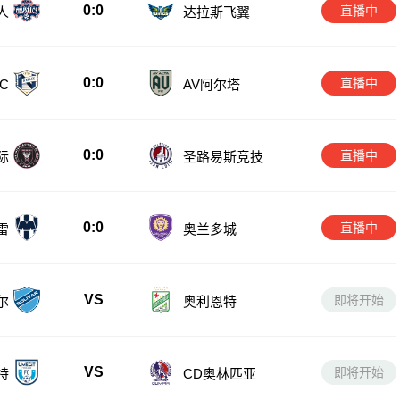
0:0
直播中
人
达拉斯飞翼
0:0
直播中
C
AV阿尔塔
0:0
直播中
际
圣路易斯竞技
0:0
直播中
雷
奥兰多城
VS
即将开始
尔
奥利恩特
VS
即将开始
特
CD奥林匹亚