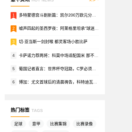
1
多特蒙德宫斗剧新篇：凯尔200万欧元分手费拉锯战内幕
2
嘘声四起的圣西罗夜：阿莱格里坦承"球迷的愤怒情有可原"
3
切-亚当斯一剑封喉 都灵客场小胜比萨
4
卡萨诺力荐两将：科莫中场适配国米 那不勒斯节拍器引双雄争夺
5
葡国记者直言：世界杯夺冠路，C罗必须让位
6
博加：尤文首球后的清晨祷告，科特迪瓦飞翼的蓝白情结
热门标签
TAGS
足球
意甲
比赛集锦
比赛录像