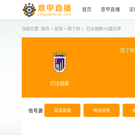
首页
意甲直播
足
当前位置:
首页
>
足球
>
西丁附
>
巴达祖斯VS莫拉罗
西丁附
巴达祖斯
高清直播
咪咕体育
信号源