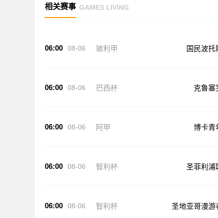
相关赛事
GAMES LIVING
06:00
08-06
玻利甲
国民波托
06:00
08-06
巴西杯
克鲁塞
06:00
08-06
阿甲
博卡青
06:00
08-06
智利杯
圣菲利浦
06:00
08-06
智利杯
圣地亚哥漫游