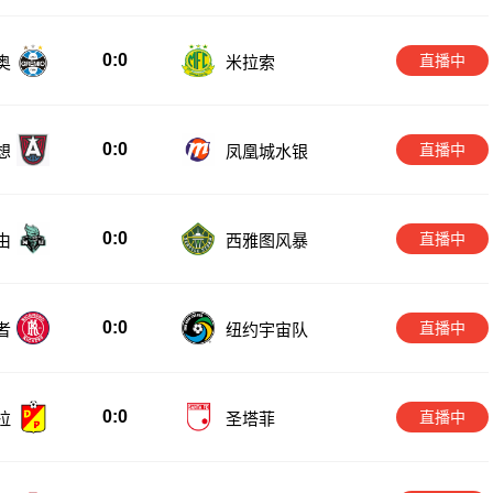
0:0
直播中
奥
米拉索
0:0
直播中
想
凤凰城水银
0:0
直播中
由
西雅图风暴
0:0
直播中
者
纽约宇宙队
0:0
直播中
拉
圣塔菲