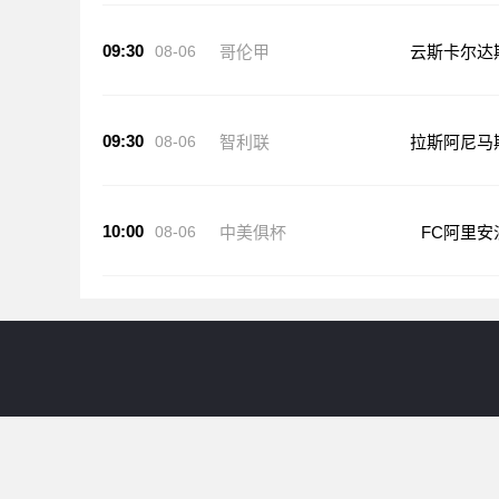
09:30
08-06
哥伦甲
云斯卡尔达
09:30
08-06
智利联
拉斯阿尼马
10:00
08-06
中美俱杯
FC阿里安
24直播网提供意甲直播等比赛直播服