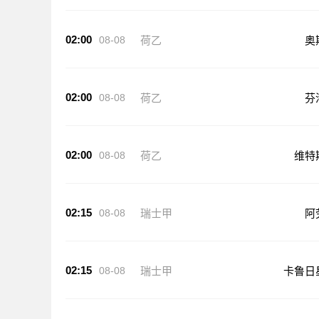
02:00
08-08
荷乙
奥
02:00
08-08
荷乙
芬
02:00
08-08
荷乙
维特
02:15
08-08
瑞士甲
阿
02:15
08-08
瑞士甲
卡鲁日