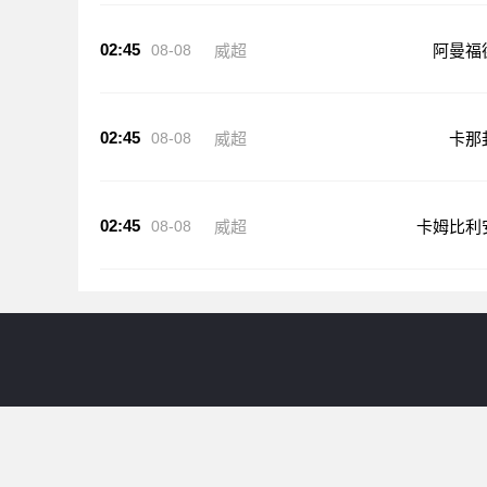
02:45
08-08
威超
阿曼福
02:45
08-08
威超
卡那
02:45
08-08
威超
卡姆比利
24直播网提供意甲直播等比赛直播服