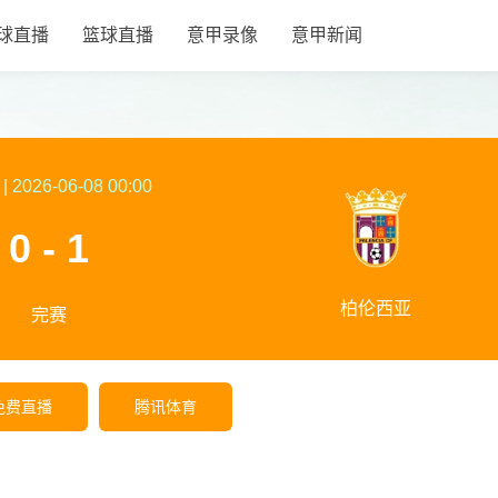
球直播
篮球直播
意甲录像
意甲新闻
|
2026-06-08 00:00
0 - 1
柏伦西亚
完赛
免费直播
腾讯体育