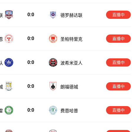
0:0
直播中
联
德罗赫达联
0:0
直播中
恩
圣帕特里克
0:0
直播中
队
波希米亚人
0:0
直播中
城
朗福德城
0:0
直播中
雷
费恩哈普