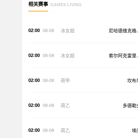
相关赛事
GAMES LIVING
02:00
08-08
冰女超
尼哈德维克格
戴域克女足
02:00
08-08
冰女超
索尔阿克雷里
足
02:00
08-08
荷甲
坎布
02:00
08-08
荷乙
多德勒
02:00
08-08
荷乙
埃