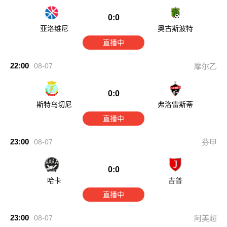
0:0
亚洛维尼
奥古斯波特
直播中
22:00
08-07
摩尔乙
0:0
斯特乌切尼
弗洛雷斯蒂
直播中
23:00
08-07
芬甲
0:0
哈卡
吉普
直播中
23:00
08-07
阿美超