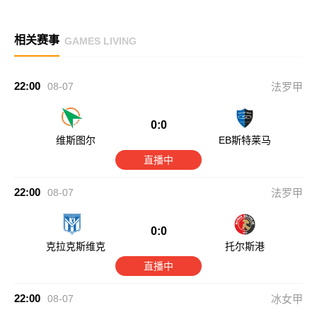
相关赛事
GAMES LIVING
22:00
08-07
法罗甲
0:0
维斯图尔
EB斯特莱马
直播中
22:00
08-07
法罗甲
0:0
克拉克斯维克
托尔斯港
直播中
22:00
08-07
冰女甲