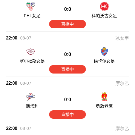
0:0
FHL女足
科帕沃古女足
直播中
22:00
08-07
冰女甲
0:0
塞尔福斯女足
候卡尔女足
直播中
22:00
08-07
摩尔乙
0:0
斯塔利
勇敢老鹰
直播中
22:00
08-07
摩尔乙