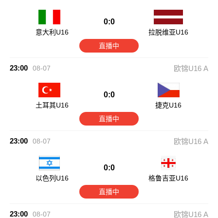
0:0
意大利U16
拉脱维亚U16
直播中
23:00
08-07
欧锦U16 A
0:0
土耳其U16
捷克U16
直播中
23:00
08-07
欧锦U16 A
0:0
以色列U16
格鲁吉亚U16
直播中
23:00
08-07
欧锦U16 A