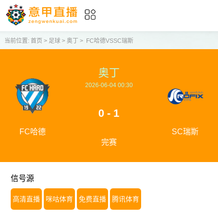
当前位置:
首页
>
足球
>
奥丁
>
FC哈德VSSC瑞斯
奥丁
2026-06-04 00:30
0 - 1
FC哈德
SC瑞斯
完赛
信号源
高清直播
咪咕体育
免费直播
腾讯体育