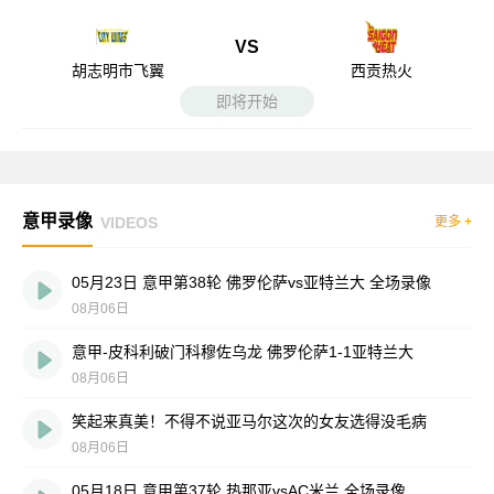
VS
胡志明市飞翼
西贡热火
即将开始
意甲录像
VIDEOS
更多 +
05月23日 意甲第38轮 佛罗伦萨vs亚特兰大 全场录像
08月06日
意甲-皮科利破门科穆佐乌龙 佛罗伦萨1-1亚特兰大
08月06日
笑起来真美！不得不说亚马尔这次的女友选得没毛病
08月06日
05月18日 意甲第37轮 热那亚vsAC米兰 全场录像