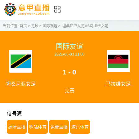
当前位置:
首页
>
足球
>
国际友谊
>
坦桑尼亚女足VS马拉维女足
国际友谊
2026-06-03 21:00
1 - 0
坦桑尼亚女足
马拉维女足
完赛
信号源
高清直播
咪咕体育
免费直播
腾讯体育