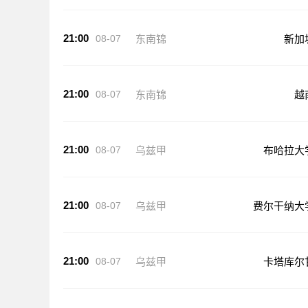
21:00
08-07
东南锦
新加
21:00
08-07
东南锦
越
21:00
08-07
乌兹甲
布哈拉大
21:00
08-07
乌兹甲
费尔干纳大
21:00
08-07
乌兹甲
卡塔库尔