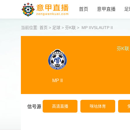
首页
意甲直播
足
当前位置:
首页
>
足球
>
芬K联
>
MP IIVSLAUTP II
芬K联
MP II
高清直播
咪咕体育
信号源