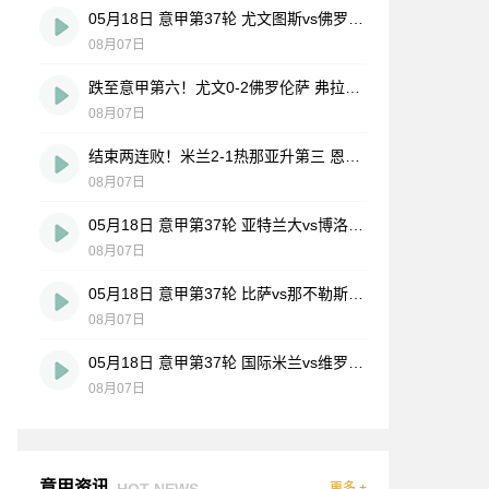
05月18日 意甲第37轮 尤文图斯vs佛罗伦萨 全场录像
08月07日
跌至意甲第六！尤文0-2佛罗伦萨 弗拉霍维奇、麦肯尼进球被吹
08月07日
结束两连败！米兰2-1热那亚升第三 恩昆库造点+点射阿特卡梅破门
08月07日
05月18日 意甲第37轮 亚特兰大vs博洛尼亚 全场录像
08月07日
05月18日 意甲第37轮 比萨vs那不勒斯 全场录像
08月07日
05月18日 意甲第37轮 国际米兰vs维罗纳 全场录像
08月07日
意甲资讯
HOT NEWS
更多 +