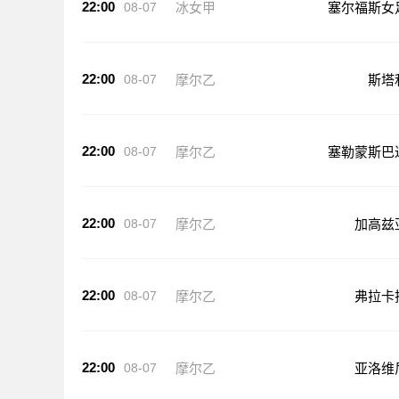
22:00
08-07
冰女甲
塞尔福斯女
22:00
08-07
摩尔乙
斯塔
22:00
08-07
摩尔乙
塞勒蒙斯巴
22:00
08-07
摩尔乙
加高兹
22:00
08-07
摩尔乙
弗拉卡
22:00
08-07
摩尔乙
亚洛维