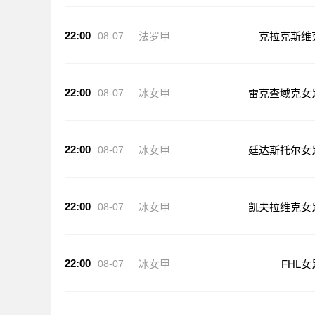
22:00
08-07
法罗甲
克拉克斯维
22:00
08-07
冰女甲
雷克查域克女
22:00
08-07
冰女甲
廷达斯托尔女
22:00
08-07
冰女甲
凯夫拉维克女
22:00
08-07
冰女甲
FHL女