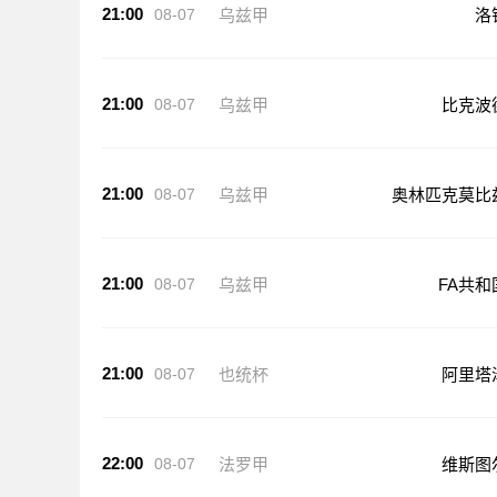
21:00
08-07
乌兹甲
洛
21:00
08-07
乌兹甲
比克波
21:00
08-07
乌兹甲
奥林匹克莫比
21:00
08-07
乌兹甲
FA共和
21:00
08-07
也统杯
阿里塔
22:00
08-07
法罗甲
维斯图