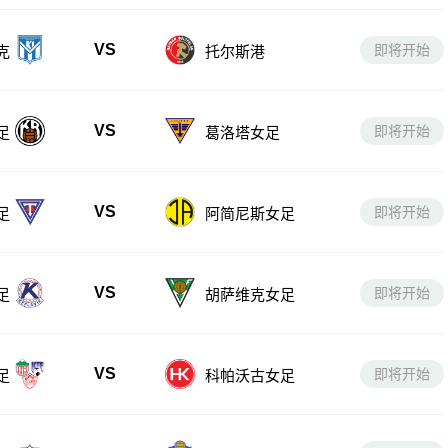
VS
即将开始
克
托尔斯港
VS
即将开始
足
葛洛塔女足
VS
即将开始
足
阿简尼斯女足
VS
即将开始
足
胡萨维克女足
VS
即将开始
足
科帕沃古女足