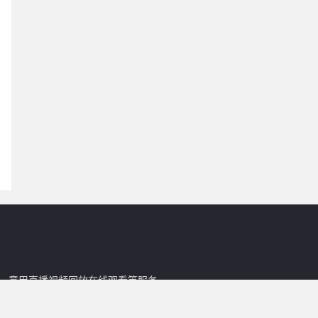
件，意甲直播视频回放在线观看等服务。