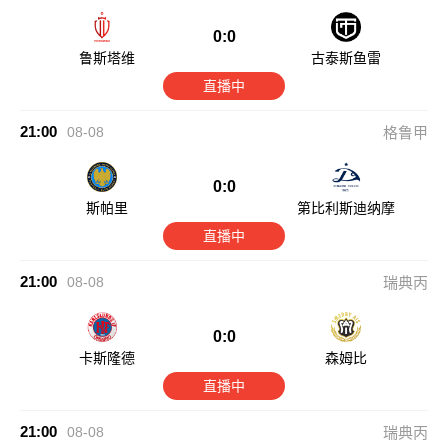
0:0
鲁斯塔维
古泰斯鱼雷
直播中
21:00
08-08
格鲁甲
0:0
斯帕里
第比利斯迪纳摩
直播中
21:00
08-08
瑞典丙
0:0
卡斯隆德
森姆比
直播中
21:00
08-08
瑞典丙