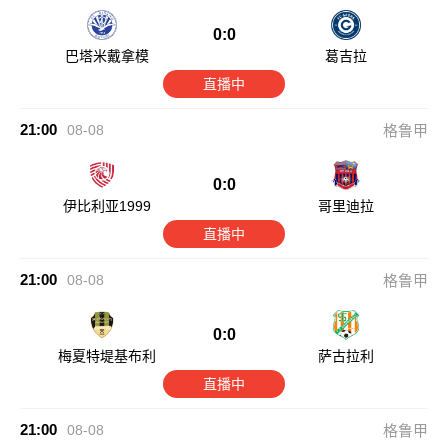
0:0
巴塔米戴拿模
葛吉拉
直播中
21:00
08-08
格鲁甲
0:0
伊比利亚1999
哥里迪拉
直播中
21:00
08-08
格鲁甲
0:0
梅夏特堤基布利
萨古拉利
直播中
21:00
08-08
格鲁甲