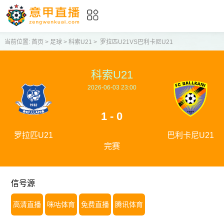
当前位置:
首页
>
足球
>
科索U21
>
罗拉匹U21VS巴利卡尼U21
科索U21
2026-06-03 23:00
1 - 0
罗拉匹U21
巴利卡尼U21
完赛
信号源
高清直播
咪咕体育
免费直播
腾讯体育