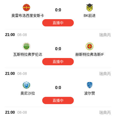
0:0
奥雷布洛西里安斯卡
BK前进
直播中
21:00
08-08
瑞典丙
0:0
瓦斯特拉弗罗伦达
赫斯特拉弗洛斯IF
直播中
21:00
08-08
瑞典丙
0:0
奥尼沙拉
波尔赞
直播中
21:00
08-08
瑞典丙