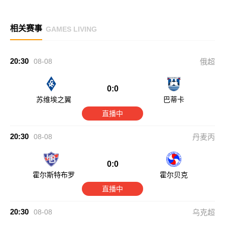
相关赛事
GAMES LIVING
20:30
08-08
俄超
0:0
苏维埃之翼
巴蒂卡
直播中
20:30
08-08
丹麦丙
0:0
霍尔斯特布罗
霍尔贝克
直播中
20:30
08-08
乌克超