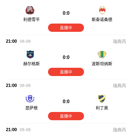
0:0
利德雪平
斯泰诺桑德
直播中
21:00
08-08
瑞典丙
0:0
赫尔格斯
波斯坦纳斯
直播中
21:00
08-08
瑞典丙
0:0
昆萨根
利丁奥
直播中
21:00
08-08
瑞典丙