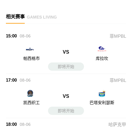
相关赛事
GAMES LIVING
15:00
08-06
菲MPBL
VS
帕西格市
库拉坎
即将开始
17:00
08-06
菲MPBL
VS
凯西织工
巴塔安利瑟斯
即将开始
18:00
08-06
哈萨克甲