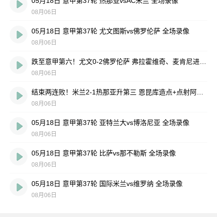
05月18日 意甲第37轮 热那亚vsAC米兰 全场录像
08月06日
05月18日 意甲第37轮 尤文图斯vs佛罗伦萨 全场录像
08月06日
跌至意甲第六！尤文0-2佛罗伦萨 弗拉霍维奇、麦肯尼进球被吹
08月06日
结束两连败！米兰2-1热那亚升第三 恩昆库造点+点射阿特卡梅破门
08月06日
05月18日 意甲第37轮 亚特兰大vs博洛尼亚 全场录像
08月06日
05月18日 意甲第37轮 比萨vs那不勒斯 全场录像
08月06日
05月18日 意甲第37轮 国际米兰vs维罗纳 全场录像
08月06日