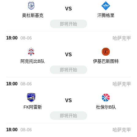
VS
奥杜斯基克
汗腾格里
即将开始
18:00
08-06
哈萨克甲
VS
阿克托比B队
伊基巴斯图特
即将开始
18:00
08-06
哈萨克甲
VS
FK阿雷斯
杜保尔B队
即将开始
18:00
08-06
哈萨克甲