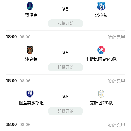
VS
贾伊克
塔拉兹
即将开始
18:00
08-06
哈萨克甲
VS
沙克特
卡斯比阿克套B队
即将开始
18:00
08-06
哈萨克甲
VS
图兰突厥斯坦
艾斯坦拿B队
即将开始
18:00
08-06
哈萨克甲