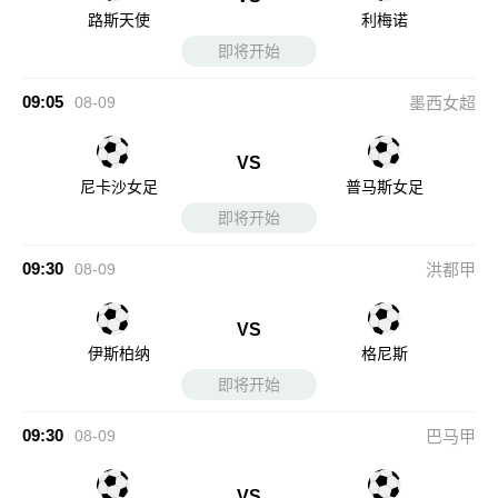
路斯天使
利梅诺
即将开始
09:05
08-09
墨西女超
VS
尼卡沙女足
普马斯女足
即将开始
09:30
08-09
洪都甲
VS
伊斯柏纳
格尼斯
即将开始
09:30
08-09
巴马甲
VS