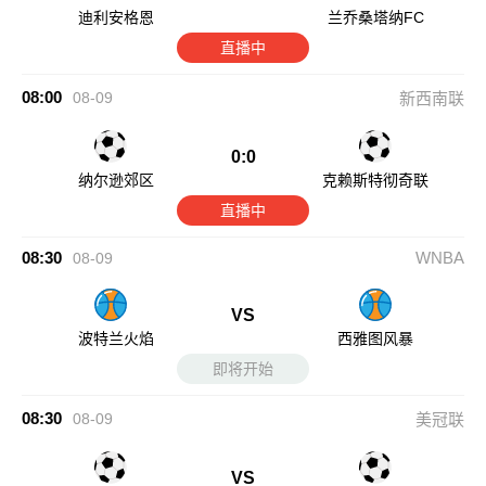
迪利安格恩
兰乔桑塔纳FC
直播中
08:00
08-09
新西南联
0:0
纳尔逊郊区
克赖斯特彻奇联
直播中
08:30
WNBA
08-09
VS
波特兰火焰
西雅图风暴
即将开始
08:30
08-09
美冠联
VS