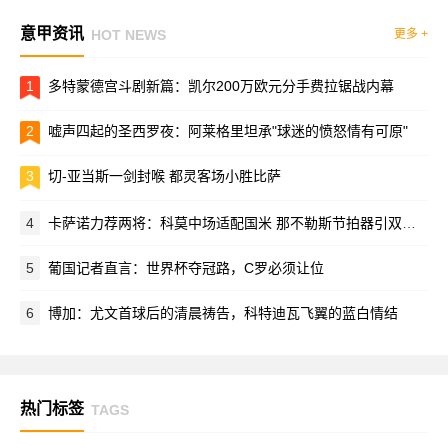
意甲资讯
HOT NEWS
更多 +
1
多特蒙德宫斗剧新篇：凯尔200万欧元分手费拉锯战内幕
2
嘘声四起的圣西罗夜：阿莱格里坦承"球迷的愤怒情有可原"
3
切-亚当斯一剑封喉 都灵客场小胜比萨
4
卡萨诺力荐两将：科莫中场适配国米 那不勒斯节拍器引双雄争夺
5
葡国记者直言：世界杯夺冠路，C罗必须让位
6
博加：尤文首球后的清晨祷告，科特迪瓦飞翼的蓝白情结
热门标签
TAGS