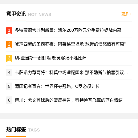
意甲资讯
HOT NEWS
更多 +
1
多特蒙德宫斗剧新篇：凯尔200万欧元分手费拉锯战内幕
2
嘘声四起的圣西罗夜：阿莱格里坦承"球迷的愤怒情有可原"
3
切-亚当斯一剑封喉 都灵客场小胜比萨
4
卡萨诺力荐两将：科莫中场适配国米 那不勒斯节拍器引双雄争夺
5
葡国记者直言：世界杯夺冠路，C罗必须让位
6
博加：尤文首球后的清晨祷告，科特迪瓦飞翼的蓝白情结
热门标签
TAGS