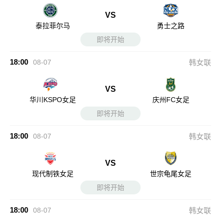
VS
泰拉菲尔马
勇士之路
即将开始
18:00
08-07
韩女联
VS
华川KSPO女足
庆州FC女足
即将开始
18:00
08-07
韩女联
VS
现代制铁女足
世宗龟尾女足
即将开始
18:00
08-07
韩女联