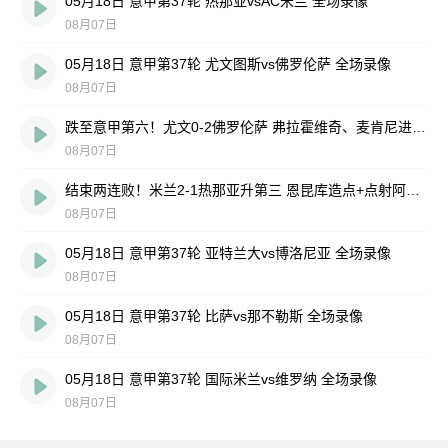
05月18日 意甲第37轮 热那亚vsAC米兰 全场录像
08月07日
05月18日 意甲第37轮 尤文图斯vs佛罗伦萨 全场录像
08月07日
跌至意甲第六！尤文0-2佛罗伦萨 弗拉霍维奇、麦肯尼进球被吹
08月07日
结束两连败！米兰2-1热那亚升第三 恩昆库造点+点射阿特卡梅破门
08月07日
05月18日 意甲第37轮 亚特兰大vs博洛尼亚 全场录像
08月07日
05月18日 意甲第37轮 比萨vs那不勒斯 全场录像
08月07日
05月18日 意甲第37轮 国际米兰vs维罗纳 全场录像
08月07日