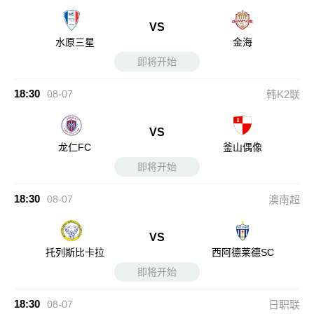
VS
水原三星
金海
即将开始
18:30
08-07
韩K2联
VS
龙仁FC
釜山偶像
即将开始
18:30
08-07
澳南超
VS
托列斯比卡拉
西阿德莱德SC
即将开始
18:30
08-07
日职联