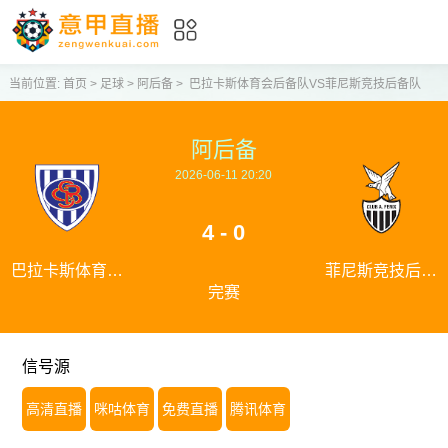
当前位置:
首页
>
足球
>
阿后备
>
巴拉卡斯体育会后备队VS菲尼斯竞技后备队
阿后备
2026-06-11 20:20
4 - 0
巴拉卡斯体育会
菲尼斯竞技后备
完赛
后备队
队
信号源
高清直播
咪咕体育
免费直播
腾讯体育