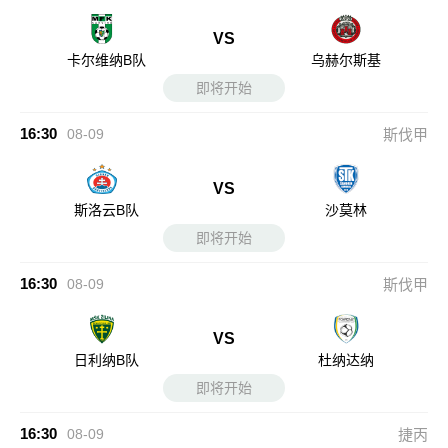
VS
卡尔维纳B队
乌赫尔斯基
即将开始
16:30
08-09
斯伐甲
VS
斯洛云B队
沙莫林
即将开始
16:30
08-09
斯伐甲
VS
日利纳B队
杜纳达纳
即将开始
16:30
08-09
捷丙