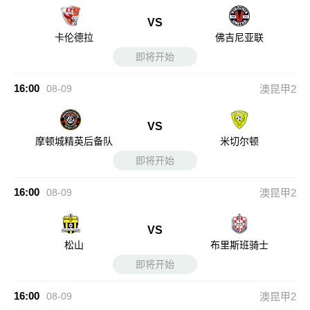
VS
卡伦德拉
佛吉尼亚联
即将开始
16:00
08-09
澳昆甲2
VS
摩顿城精英后备队
米切尔顿
即将开始
16:00
08-09
澳昆甲2
VS
松山
布里斯班骑士
即将开始
16:00
08-09
澳昆甲2