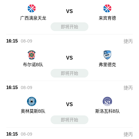
VS
广西漓泉天龙
来宾育德
即将开始
16:15
08-09
捷丙
VS
布尔诺B队
弗里德克
即将开始
16:15
08-09
捷丙
VS
奥林莫斯B队
斯洛瓦科B队
即将开始
16:15
08-09
捷丙