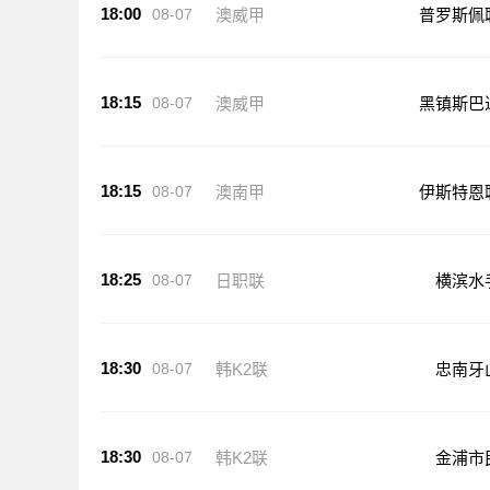
18:00
08-07
澳威甲
普罗斯佩
18:15
08-07
澳威甲
黑镇斯巴
18:15
08-07
澳南甲
伊斯特恩
18:25
08-07
日职联
横滨水
18:30
08-07
韩K2联
忠南牙
18:30
08-07
韩K2联
金浦市