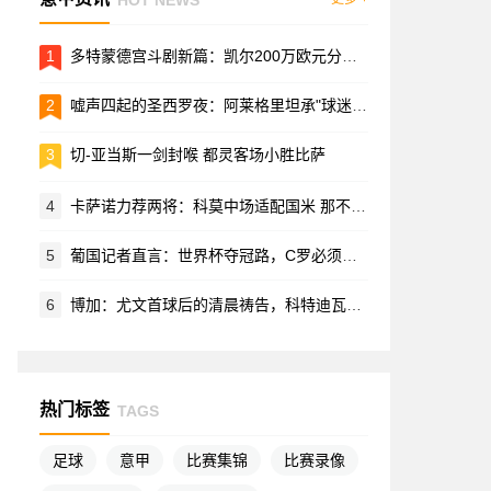
1
多特蒙德宫斗剧新篇：凯尔200万欧元分手费拉锯战内幕
2
嘘声四起的圣西罗夜：阿莱格里坦承"球迷的愤怒情有可原"
3
切-亚当斯一剑封喉 都灵客场小胜比萨
4
卡萨诺力荐两将：科莫中场适配国米 那不勒斯节拍器引双雄争夺
5
葡国记者直言：世界杯夺冠路，C罗必须让位
6
博加：尤文首球后的清晨祷告，科特迪瓦飞翼的蓝白情结
热门标签
TAGS
足球
意甲
比赛集锦
比赛录像