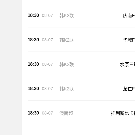
18:30
08-07
韩K2联
庆南F
18:30
08-07
韩K2联
华城F
18:30
08-07
韩K2联
水原三
18:30
08-07
韩K2联
龙仁F
18:30
08-07
澳南超
托列斯比卡