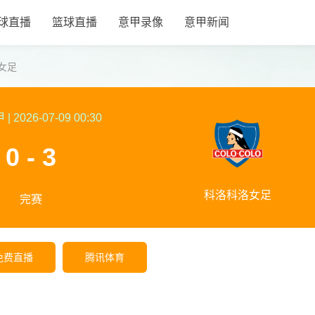
球直播
篮球直播
意甲录像
意甲新闻
女足
甲
|
2026-07-09 00:30
0 - 3
科洛科洛女足
完赛
免费直播
腾讯体育