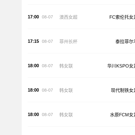
17:00
08-07
澳西女超
FC索伦托女
17:15
08-07
菲州长杯
泰拉菲尔
18:00
08-07
韩女联
华川KSPO女
18:00
08-07
韩女联
现代制铁女
18:00
08-07
韩女联
水原FCM女