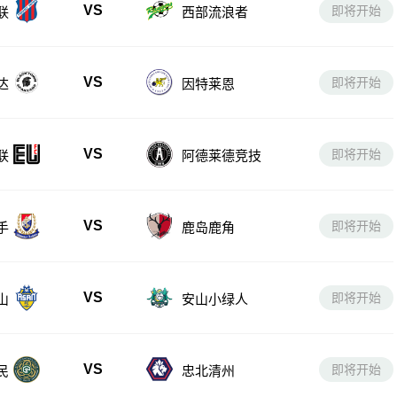
VS
即将开始
联
西部流浪者
VS
即将开始
达
因特莱恩
VS
即将开始
联
阿德莱德竞技
VS
即将开始
手
鹿岛鹿角
VS
即将开始
山
安山小绿人
VS
即将开始
民
忠北清州