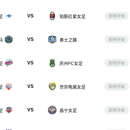
VS
即将开始
足
珀斯红星女足
VS
即将开始
马
勇士之路
VS
即将开始
足
庆州FC女足
VS
即将开始
足
世宗龟尾女足
VS
即将开始
足
昌宁女足