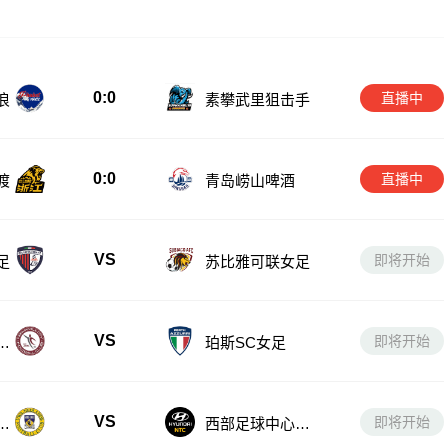
0:0
直播中
浪
素攀武里狙击手
0:0
直播中
渡
青岛崂山啤酒
VS
即将开始
足
苏比雅可联女足
VS
即将开始
女
珀斯SC女足
VS
即将开始
学
西部足球中心女
足