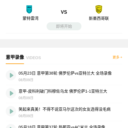
VS
蒙特雷湾
新墨西哥联
即将开始
意甲录像
VIDEOS
更多 +
05月23日 意甲第38轮 佛罗伦萨vs亚特兰大 全场录像
08月09日
意甲-皮科利破门科穆佐乌龙 佛罗伦萨1-1亚特兰大
08月09日
笑起来真美！不得不说亚马尔这次的女友选得没毛病
08月09日
05月18日 意甲第37轮 热那亚vsAC米兰 全场录像