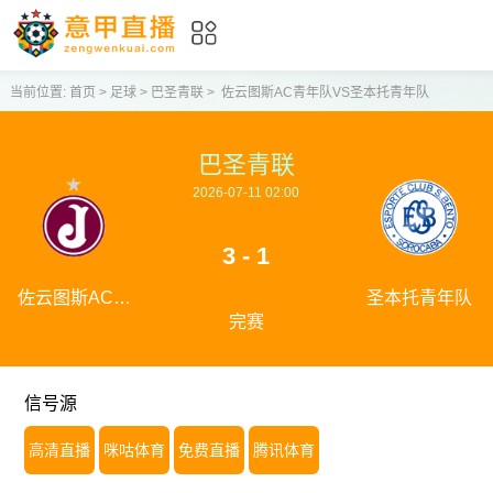
当前位置:
首页
>
足球
>
巴圣青联
>
佐云图斯AC青年队VS圣本托青年队
巴圣青联
2026-07-11 02:00
3 - 1
佐云图斯AC青
圣本托青年队
完赛
年队
信号源
高清直播
咪咕体育
免费直播
腾讯体育