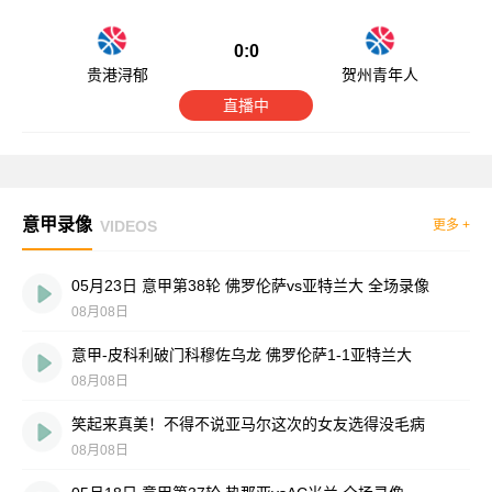
0:0
贵港浔郁
贺州青年人
直播中
意甲录像
VIDEOS
更多 +
05月23日 意甲第38轮 佛罗伦萨vs亚特兰大 全场录像
08月08日
意甲-皮科利破门科穆佐乌龙 佛罗伦萨1-1亚特兰大
08月08日
笑起来真美！不得不说亚马尔这次的女友选得没毛病
08月08日