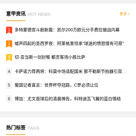
意甲资讯
HOT NEWS
更多 +
1
多特蒙德宫斗剧新篇：凯尔200万欧元分手费拉锯战内幕
2
嘘声四起的圣西罗夜：阿莱格里坦承"球迷的愤怒情有可原"
3
切-亚当斯一剑封喉 都灵客场小胜比萨
4
卡萨诺力荐两将：科莫中场适配国米 那不勒斯节拍器引双雄争夺
5
葡国记者直言：世界杯夺冠路，C罗必须让位
6
博加：尤文首球后的清晨祷告，科特迪瓦飞翼的蓝白情结
热门标签
TAGS