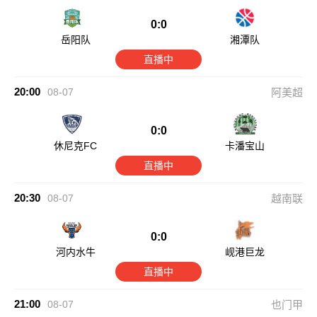
0:0
岳阳队
湘潭队
直播中
20:00
08-07
阿美超
0:0
休尼克FC
卡潘宝山
直播中
20:30
08-07
越南联
0:0
河内水牛
岘港巨龙
直播中
21:00
08-07
也门甲