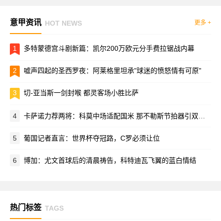
意甲资讯
HOT NEWS
更多 +
1
多特蒙德宫斗剧新篇：凯尔200万欧元分手费拉锯战内幕
2
嘘声四起的圣西罗夜：阿莱格里坦承"球迷的愤怒情有可原"
3
切-亚当斯一剑封喉 都灵客场小胜比萨
4
卡萨诺力荐两将：科莫中场适配国米 那不勒斯节拍器引双雄争夺
5
葡国记者直言：世界杯夺冠路，C罗必须让位
6
博加：尤文首球后的清晨祷告，科特迪瓦飞翼的蓝白情结
热门标签
TAGS