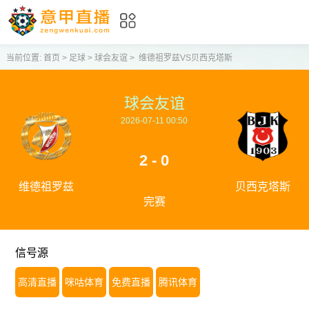
当前位置:
首页
>
足球
>
球会友谊
>
维德祖罗兹VS贝西克塔斯
球会友谊
2026-07-11 00:50
2 - 0
维德祖罗兹
贝西克塔斯
完赛
信号源
高清直播
咪咕体育
免费直播
腾讯体育