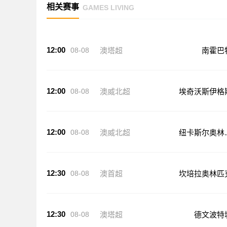
相关赛事
GAMES LIVING
12:00
08-08
澳塔超
南霍巴
12:00
08-08
澳威北超
埃奇沃斯伊格
12:00
08-08
澳威北超
纽卡斯尔奥林
克
12:30
08-08
澳首超
坎培拉奥林匹
12:30
08-08
澳塔超
德文波特