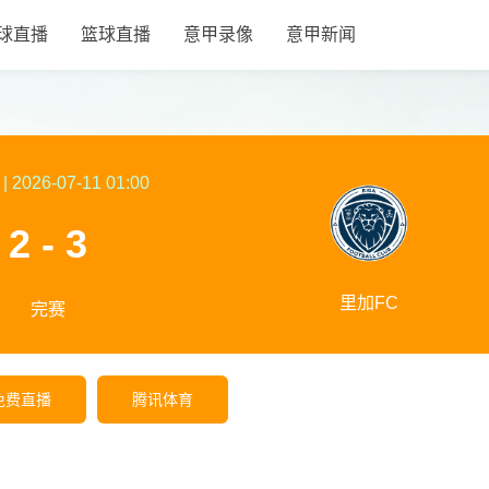
球直播
篮球直播
意甲录像
意甲新闻
|
2026-07-11 01:00
2 - 3
里加FC
完赛
免费直播
腾讯体育