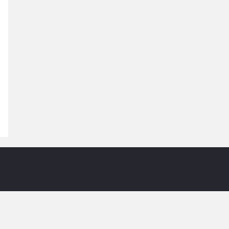
件，意甲直播视频回放在线观看等服务。