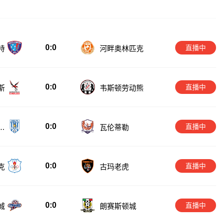
0:0
直播中
特
河畔奥林匹克
0:0
直播中
斯
韦斯顿劳动熊
0:0
直播中
匹
瓦伦蒂勒
0:0
直播中
克
古玛老虎
0:0
直播中
城
朗赛斯顿城