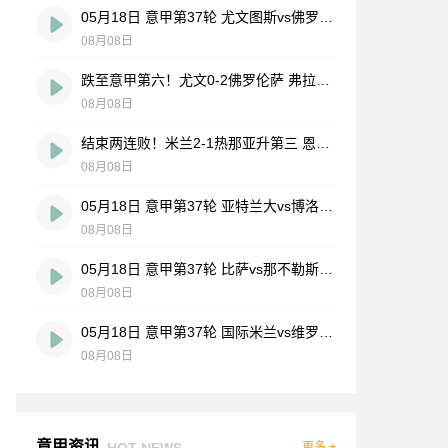
05月18日 意甲第37轮 尤文图斯vs佛罗伦萨 全场录像
08月08日
跌至意甲第六！尤文0-2佛罗伦萨 弗拉霍维奇、麦肯尼进球被吹
08月08日
结束两连败！米兰2-1热那亚升第三 恩昆库造点+点射阿特卡梅破门
08月08日
05月18日 意甲第37轮 亚特兰大vs博洛尼亚 全场录像
08月08日
05月18日 意甲第37轮 比萨vs那不勒斯 全场录像
08月08日
05月18日 意甲第37轮 国际米兰vs维罗纳 全场录像
08月08日
意甲资讯
HOT NEWS
更多 +