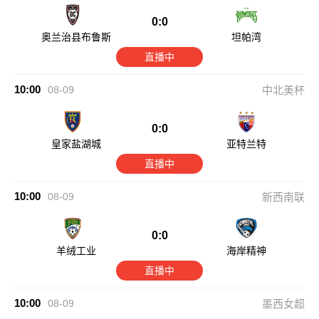
0:0
奥兰治县布鲁斯
坦帕湾
直播中
10:00
08-09
中北美杯
0:0
皇家盐湖城
亚特兰特
直播中
10:00
08-09
新西南联
0:0
羊绒工业
海岸精神
直播中
10:00
08-09
墨西女超